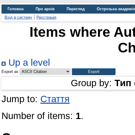
Головна
Про архів
Перегляд
Острозька академі
Вхід в систему
Реєстрація
Items where Aut
Ch
Up a level
Export as
Group by:
Тип
Jump to:
Стаття
Number of items:
1
.