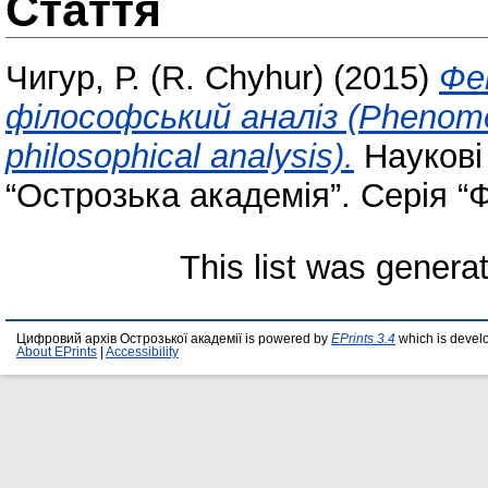
Стаття
Чигур, Р. (R. Chyhur)
(2015)
Фен
філософський аналіз (Phenomeno
philosophical analysis).
Наукові
“Острозька академія”. Серія “Ф
This list was gener
Цифровий архів Острозької академії is powered by
EPrints 3.4
which is devel
About EPrints
|
Accessibility