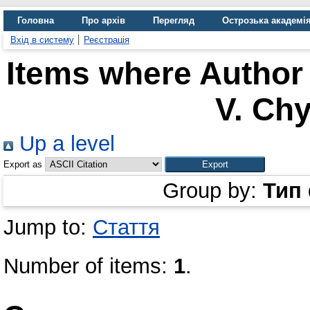
Головна
Про архів
Перегляд
Острозька академі
Вхід в систему
Реєстрація
Items where Author 
V. Ch
Up a level
Export as
Group by:
Тип
Jump to:
Стаття
Number of items:
1
.