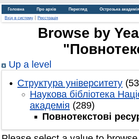
Головна
Про архів
Перегляд
Острозька академі
Вхід в систему
Реєстрація
Browse by Year
"Повнотек
Up a level
Структура університету
(53
Наукова бібліотека Нац
академія
(289)
Повнотекстові ресу
Please select a value to browse 