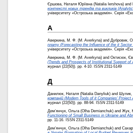
Єршова, Наталя Юріївна (Natalia Іershova)
and
контексті нових трендів та викликів (Analytical 
університету «Острозька академія». Серія «Еко
А
Аверкина, М. Ф. (M. Averkyna)
and
Дубровик, О
плату (Forecasting the Influence of the it Sector
університету «Острозька академія». Серія «Еко
Аверкина, М. Ф. (M. Averkyna)
and
Октисюк, Євг
(Trends and Prospects of Institutional Support of A
журнал (22(50)). pp. 4-10. ISSN 2311-5149
Д
Данилюк, Наталя (Natalia Danyliuk)
and
Шулик, 
компаній (Modern Tools of it Companies' Project
журнал (22(50)). pp. 88-94. ISSN 2311-5149
Дем’янчук, Ольга (Olha Demianchuk)
and
Жук, 
Functioning of Small Business in Ukraine and Abr
pp. 11-16. ISSN 2311-5149
Дем’янчук, Ольга (Olha Demianchuk)
and
Сахар
в Україні (Formation of Local Budget Revenues in