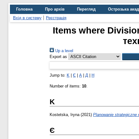
Головна
Про архів
Перегляд
Острозька ака
Вхід в систему
Реєстрація
Items where Divisi
тех
Up a level
Export as
Jump to:
K
|
Є
|
А
|
Д
|
Н
Number of items:
10
.
K
Kostetska, Iryna
(2021)
Planowanie strategiczne r
Є