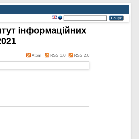
титут інформаційних
2021
Atom
RSS 1.0
RSS 2.0