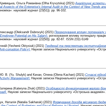
Кривицька, Ольга Романівна (Olha Kryvytska)
(2021)
Аналітичні аспекти 
Aspects of the Enterprise's Internal Audit in the Context of New Trends and
номіка»: науковий журнал (23(51)). pp. 96-102.
лександр (Oleksandr Dubrovyk)
(2021)
Прогнозування впливу потенціалу п
 Employee Potential on His Salary).
рогнозування впливу потенціалу праців
номіка»: науковий журнал (22(50)). pp. 82-87. ISSN 2311-5149
еній (Yevhenii Oktysiuk)
(2021)
Тенденції та перспективи інституційног
nti-corruption Policy).
Наукові записки Національного університету «Остро
Ю. В. (Yu. Shulyk)
and
Качан, Олена (Olena Kachan)
(2021)
Сучасні підхо
 Activity Management).
Наукові записки Національного університету «Остро
Катерина (Kateryna Zhuk)
(2021)
Особливості функціонування малого бізне
oad).
Наукові записки Національного університету «Острозька академія». 
ук, Наталія (Natalia Sakharuk)
(2021)
Формування доходів місцевого бю
 the Context of Budgetary and Fiscal Reforms in Ukraine).
Наукові записки 