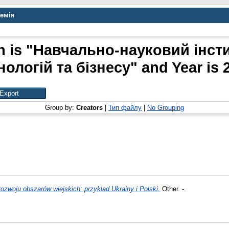
демія
on is "Навчально-науковий інс
нологій та бізнесу" and Year is 
Group by:
Creators
|
Тип файлу
|
No Grouping
ozwoju obszarów wiejskich: przykład Ukrainy i Polski.
Other. -.