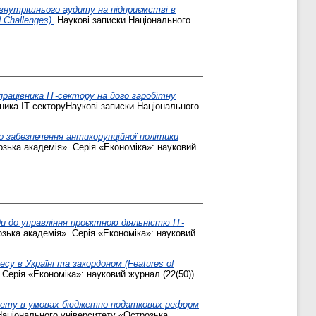
внутрішнього аудиту на підприємстві в
 Challenges).
Наукові записки Національного
рацівника ІТ-сектору на його заробітну
ника ІТ-секторуНаукові записки Національного
о забезпечення антикорупційної політики
зька академія». Серія «Економіка»: науковий
ди до управління проєктною діяльністю ІТ-
зька академія». Серія «Економіка»: науковий
су в Україні та закордоном (Features of
Серія «Економіка»: науковий журнал (22(50)).
джету в умовах бюджетно-податкових реформ
Національного університету «Острозька