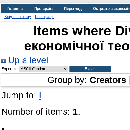
Головна
Про архів
Перегляд
Острозька академі
Вхід в систему
Реєстрація
Items where Di
економічної теор
Up a level
Export as
Group by:
Creators
Jump to:
І
Number of items:
1
.