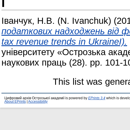
І
Іванчук, Н.В. (N. Ivanchuk)
(20
податкових надходжень від фон
tax revenue trends in UkraineI).
університету «Острозька акаде
наукових праць (28). pp. 101-
This list was gene
Цифровий архів Острозької академії is powered by
EPrints 3.4
which is devel
About EPrints
|
Accessibility