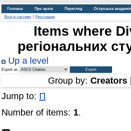
Головна
Про архів
Перегляд
Острозька академі
Вхід в систему
Реєстрація
Items where Di
регіональних сту
Up a level
Export as
Group by:
Creators
Jump to:
П
Number of items:
1
.