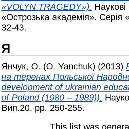
«VOLYN TRAGEDY»).
Наукові 
«Острозька академія». Серія «
32-43.
Я
Янчук, О. (О. Yanchuk)
(2013)
на теренах Польської Народно
development of ukrainian educat
of Poland (1980 – 1989)).
Науков
Вип.20. pp. 250-255.
This list was gener