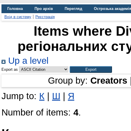
Головна
Про архів
Перегляд
Острозька академі
Вхід в систему
Реєстрація
Items where Di
регіональних сту
Up a level
Export as
Group by:
Creators
Jump to:
К
|
Ш
|
Я
Number of items:
4
.