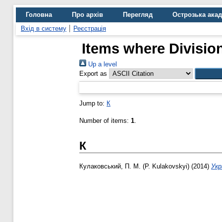
Головна
Про архів
Перегляд
Острозька ака
Вхід в систему
Реєстрація
Items where Divisio
Up a level
Export as
Jump to:
К
Number of items:
1
.
К
Кулаковський, П. М. (P. Kulakovskyi)
(2014)
Укр