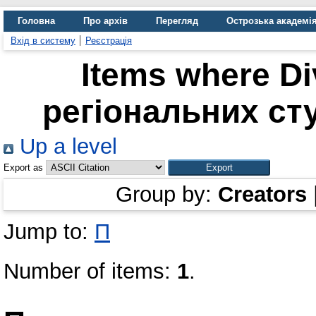
Головна
Про архів
Перегляд
Острозька академі
Вхід в систему
Реєстрація
Items where Di
регіональних сту
Up a level
Export as
Group by:
Creators
Jump to:
П
Number of items:
1
.