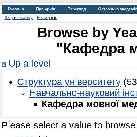
Головна
Про архів
Перегляд
Острозька академі
Вхід в систему
Реєстрація
Browse by Year
"Кафедра м
Up a level
Структура університету
(53
Навчально-науковий інст
Кафедра мовної мед
Please select a value to browse 