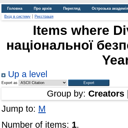
Головна
Про архів
Перегляд
Острозька академі
Вхід в систему
Реєстрація
Items where Di
національної безпе
Year
Up a level
Export as
Group by:
Creators
Jump to:
М
Number of items:
1
.