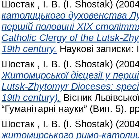
Шостак , І. В. (I. Shostak)
(200
католицького духовенства Лу
першій половині ХІХ століття 
Catholic Clergy of the Lutsk-Zhyt
19th century.
Наукові записки: І
Шостак , І. В. (I. Shostak)
(200
Житомирської дієцезії у перш
Lutsk-Zhytomyr Dioceses: specifi
19th century).
Вісник Львівської
“Гуманітарні науки” (Вип. 5). pp
Шостак , І. В. (I. Shostak)
(200
житомирського римо-католиц