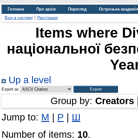
Головна
Про архів
Перегляд
Острозька академі
Вхід в систему
Реєстрація
Items where Di
національної безпе
Year
Up a level
Export as
Group by:
Creators
Jump to:
М
|
Р
|
Ш
Number of items:
10
.