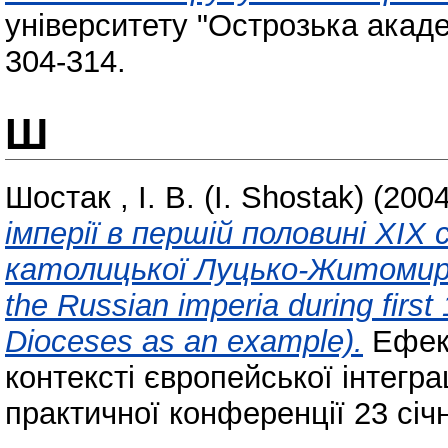
університету "Острозька академ
304-314.
Ш
Шостак , І. В. (I. Shostak)
(200
імперії в першій половині ХІХ
католицької Луцько-Житомирськ
the Russian imperia during first
Dioceses as an example).
Ефект
контексті європейської інтегра
практичної конференції 23 січн