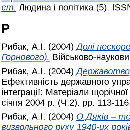
ст.
Людина і політика (5). IS
Р
Рибак, А.І.
(2004)
Долі нескор
Горнового).
Військово-науковий
Рибак, А.І.
(2004)
Державотвор
Ефективність державного управ
інтеграції: Матеріали щорічно
січня 2004 р. (Ч.2). pp. 113-116
Рибак, А.І.
(2004)
О.Дяків – т
визвольного руху 1940-их рокі