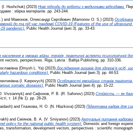
. (I. Hushchuk)
(2023)
Нові підходи до роботи з медичними відходами.
Перш
дами : збірка матеріалів. pp. 243-244.
.)
and
Мамонов, Олександр Сергійович (Mamonov O. S.)
(2023)
Особливо
ній до та під час пандемії COVID-19 (Features of the use of ultrasound e
-19 pandemic).
Public Health Journal (вип.3). pp. 33-43.
я населення в умовах війни: теорія, практичні аспекти психологічної до
nt vectors, perspectives. Riga, Latvia : Baltija Publishing, pp. 310-336.
славівна (Dmysh L. Ya)
(2023)
Дослідження ризиків для здоров’я осіб, 
cularly hazardous conditions).
Public Health Journal (вип.3). pp. 44-53.
ентинівна (I. Karpovych)
(2023)
Особливості емоційних станів пацієнтів
various somatic diseases).
Public Health Journal (вип.4). pp. 15-22.
O. Vivsiannyk)
and
Сафонов, Р. В. (R. Safonov)
(2023)
Стійкість — як базо
ті, т. 14 (№ 1). pp. 28-29.
Haidash)
and
Глазкова, Н. О. (N. Hlazkova)
(2023)
Підготовка кадрів для с
yakh)
and
Сміянов, В. А. (V. Smiyanov)
(2023)
Актуальні питання кадрової
l policy for the national public health system).
Domestic and foreign experien
ies, transformation, development vectors, perspectives : scientific monograph