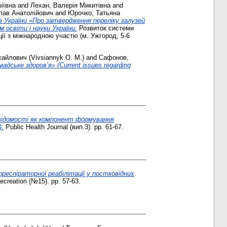
іївна
and
Лехан, Валерія Микитівна
and
лав Анатолійович
and
Юрочко, Татьяна
в України «Про затвердження переліку галузей
 освіти і науки України.
Розвиток системи
ції з міжнародною участю (м. Ужгород, 5-6
айлович (Vivsiannyk O. M.)
and
Сафонов,
ське здоров’я» (Current issues regarding
свідомості як компонент формування
).
Public Health Journal (вип.3). pp. 61-67.
респіраторної реабілітації у постковідних
ecreation (№15). pp. 57-63.