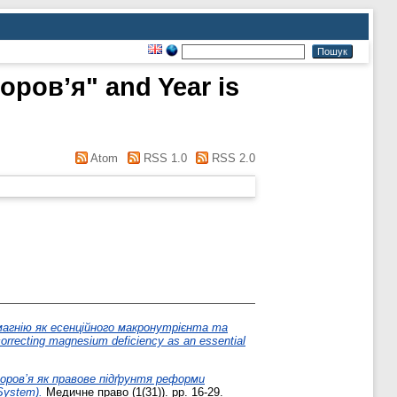
оров’я" and Year is
Atom
RSS 1.0
RSS 2.0
магнію як есенційного макронутрієнта та
recting magnesium deficiency as an essential
доров’я як правове підґрунтя реформи
System).
Медичне право (1(31)). pp. 16-29.