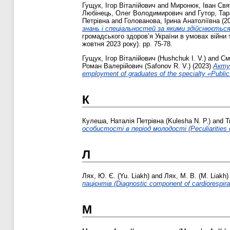
Гущук, Ігор Віталійович
and
Миронюк, Іван Св
Любінець, Олег Володимирович
and
Гутор, Та
Петрівна
and
Голованова, Ірина Анатоліївна
(2
знань і спеціальностей за якими здійснюється
громадського здоров’я України в умовах війни 
жовтня 2023 року). pp. 75-78.
Гущук, Ігор Віталійович (Hushchuk I. V.)
and
См
Роман Валерійович (Safonov R. V.)
(2023)
Актуа
employment of graduates of the specialty «Public
К
Кулеша, Наталія Петрівна (Kulesha N. P.)
and
Т
особистості в період молодості (Peculiarities o
Л
Лях, Ю. Є. (Yu. Liakh)
and
Лях, М. В. (M. Liakh)
пацієнтів (Diagnostic component of cardiorespirato
М