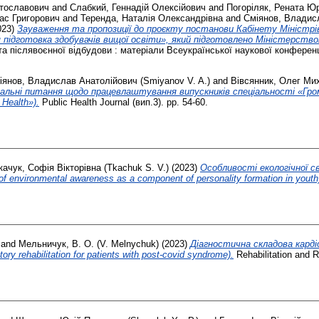
ятославович
and
Слабкий, Геннадій Олексійович
and
Погоріляк, Рената Юр
рас Григорович
and
Теренда, Наталія Олександрівна
and
Сміянов, Владис
023)
Зауваження та пропозиції до проєкту постанови Кабінету Міністрі
 підготовка здобувачів вищої освіти», який підготовлено Міністерством
та післявоєнної відбудови : матеріали Всеукраїнської наукової конферен
іянов, Владислав Анатолійович (Smiyanov V. A.)
and
Вівсянник, Олег Мих
льні питання щодо працевлаштування випускників спеціальності «Громад
 Health»).
Public Health Journal (вип.3). pp. 54-60.
качук, Софія Вікторівна (Tkachuk S. V.)
(2023)
Особливості екологічної 
f environmental awareness as a component of personality formation in youth
and
Мельничук, В. О. (V. Melnychuk)
(2023)
Діагностична складова кардіо
ry rehabilitation for patients with post-covid syndrome).
Rehabilitation and R