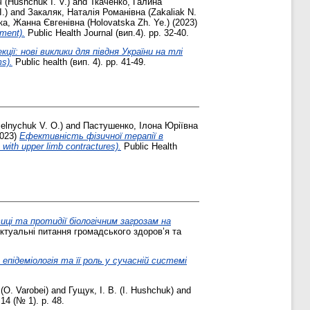
 (Hushchuk I. V.)
and
Ткаченко, Галина
.)
and
Закаляк, Наталія Романівна (Zakaliak N.
а, Жанна Євгенівна (Holovatska Zh. Ye.)
(2023)
ment).
Public Health Journal (вип.4). pp. 32-40.
ції: нові виклики для півдня України на тлі
ms).
Public health (вип. 4). pp. 41-49.
elnychuk V. O.)
and
Пастушенко, Ілона Юріївна
023)
Ефективність фізичної терапії в
 with upper limb contractures).
Public Health
ці та протидії біологічним загрозам на
ктуальні питання громадського здоров’я та
епідеміологія та її роль у сучасній системі
(O. Varobei)
and
Гущук, І. В. (I. Hushchuk)
and
14 (№ 1). p. 48.