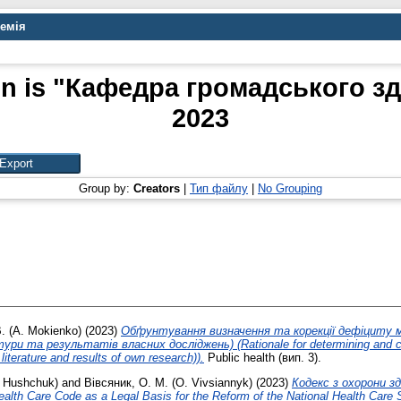
демія
on is "Кафедра громадського зд
2023
Group by:
Creators
|
Тип файлу
|
No Grouping
. (A. Mokienko)
(2023)
Обґрунтування визначення та корекції дефіциту 
 та результатів власних досліджень) (Rationale for determining and cor
 literature and results of own research)).
Public health (вип. 3).
I. Hushchuk)
and
Вівсяник, О. М. (O. Vivsiannyk)
(2023)
Кодекс з охорони з
th Care Code аs а Legal Basis for the Reform of the National Health Care 