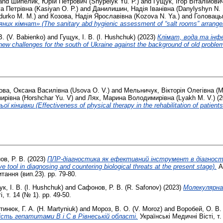
and
Шипелик, Юрій Петрович (Shypelyk Yu. P.)
and
Гущук, Ігор Віталійович
а Петрівна (Kasiyan О. Р.)
and
Данилишин, Надія Іванівна (Danylyshyn N. I
urko M. M.)
and
Козова, Надія Ярославівна (Kozova N. Ya.)
and
Головацьк
их кімнат» (The sanitary abd hygienic assessment of “salt rooms” arrange
В. (V. Babienko)
and
Гущук, І. В. (I. Hushchuk)
(2023)
Клімат, вода та інфек
ew challenges for the south of Ukraine against the background of old proble
ова, Оксана Василівна (Usova O. V.)
and
Мельничук, Вікторія Олегівна (M
рівна (Horshchar Yu. V)
and
Лях, Марина Володимирівна (Lyakh M. V.)
(2
кінцівки (Effectiveness of physical therapy in the rehabilitation of patients
в, Р. В.
(2023)
ПЛР-діагностика як ефективний інструмент в діагности
tool in diagnosing and countering biological threats at the present stage).
А
тання (вип.23). pp. 79-80.
к, І. В. (I. Hushchuk)
and
Сафонов, Р. В. (R. Safonov)
(2023)
Молекулярна 
, т. 14 (№ 1). pp. 49-50.
инюк, Г. А. (H. Martyniuk)
and
Мороз, В. О. (V. Moroz)
and
Воробей, О. В. 
сть гепатитами В і С в Рівнеській області.
Українські Медичні Вісті, т. 