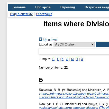
Головна
Про архів
Перегляд
Острозька ака
Вхід в систему
Реєстрація
Items where Divisi
Up a level
Export as
Jump to:
Б
|
Г
|
К
|
Л
|
М
|
Т
|
Х
Number of items:
22
.
Б
Бабієнко, В. В. (V. Babienko)
and
Мокієнко, А. В
стреслімітувального фактору (огляд літератури
macronutrient and stress-limiting factor (review of
Блащук, Т. В. (T. Blashchuk)
and
Гущук, І. В. (
національної системи охорони здоров’я (The Heal