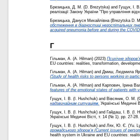
Брезицька, Д. М. (D. Brezytska)
and
Гущук, І. В
реалізації Закону України "Про управління відхо
Брезицька, Дануся Михайлівна (Brezytska D. M
обстеження в діагностиці негоспітальних пневмо
acquired pneumonia before and during the COVID
Г
Гільман, А. (A. Hilman)
(2023)
Психічне здоров’
EU countries: realities, transformation, developme
Гільман, А. (A. Hilman)
and
Дмиш, Людмила Яро
(Study of health risks to persons working in parti
Гільман, А. (A. Hilman)
and
Карпович, Ірина Вал
features of the emotional states of patients with 
Гущук, І. В. (I. Hushchuk)
and
Вівсяник, О. М. (
надзвичайним ситуаціям.
Українські Медичні Віс
Гущук, І. В. (I. Hushchuk)
and
Гайдаш, І. В. (I. 
Українські Медичні Вісті, т. 14 (№ 1). pp. 27-28.
Гущук, І. В. (I. Hushchuk)
and
Лях, Ю. Є. (Yu. L
громадського здоров’я (Current issues of personne
health system in Ukraine and EU countries: realit