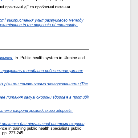
і практичні дії та проблемні питання
сті використання ультразвукового методу
xamination in the diagnosis of community-
помоги.
In: Public health system in Ukraine and
що працюють в особливо небезпечних умовах
 із різними соматичними захворюваннями (The
ве питання галузі охорони здоров'я в протидії
истеми охорони громадського здоров'я.
 політики для вітчизняної системи охорони
ce in training public health specialists public
. pp. 227-245.