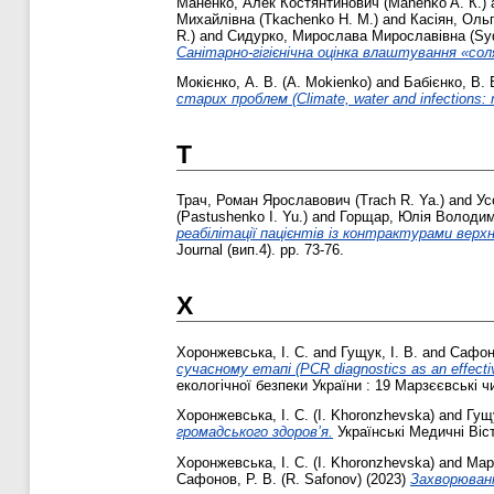
Маненко, Алек Костянтинович (Manenko A. К.)
Михайлівна (Tkachenko H. M.)
and
Касіян, Ольг
R.)
and
Сидурко, Мирослава Мирославівна (Syd
Санітарно-гігієнічна оцінка влаштування «солян
Мокієнко, А. В. (A. Mokienko)
and
Бабієнко, В. 
старих проблем (Climate, water and infections: n
Т
Трач, Роман Ярославович (Trach R. Ya.)
and
Ус
(Pastushenko I. Yu.)
and
Горщар, Юлія Володими
реабілітації пацієнтів із контрактурами верхньої 
Journal (вип.4). pp. 73-76.
Х
Хоронжевська, І. С.
and
Гущук, І. В.
and
Сафоно
сучасному етапі (PCR diagnostics as an effective 
екологічної безпеки України : 19 Марзєєвські чи
Хоронжевська, І. С. (I. Khoronzhevska)
and
Гущу
громадського здоров’я.
Українські Медичні Вісті
Хоронжевська, І. С. (I. Khoronzhevska)
and
Март
Сафонов, Р. В. (R. Safonov)
(2023)
Захворювані