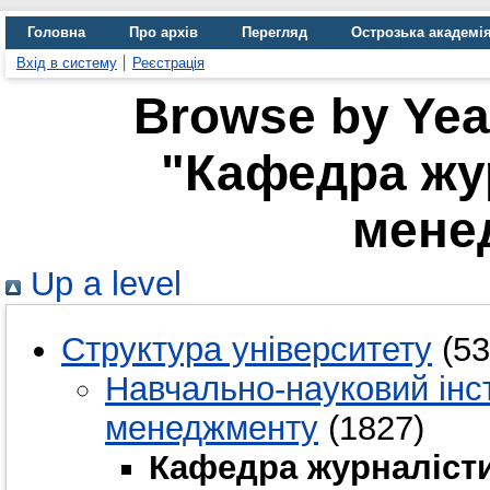
Головна
Про архів
Перегляд
Острозька академі
Вхід в систему
Реєстрація
Browse by Year
"Кафедра жу
мене
Up a level
Структура університету
(53
Навчально-науковий інст
менеджменту
(1827)
Кафедра журналіст