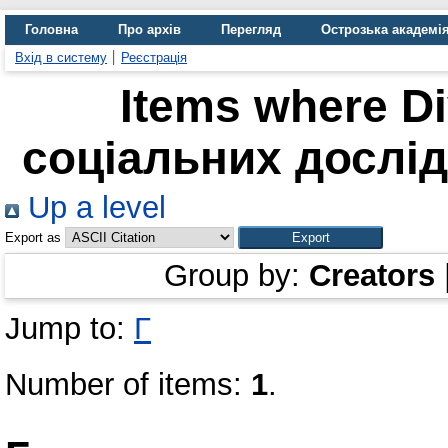
Головна
Про архів
Перегляд
Острозька академі
Вхід в систему
Реєстрація
Items where Di
соціальних дослід
Up a level
Export as
Group by:
Creators
Jump to:
Г
Number of items:
1
.