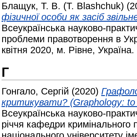
Блащук, Т. В. (T. Blashchuk)
(2
фізичної особи як засіб звіль
Всеукраїнська науково-практи
проблеми правотворення в Украї
квітня 2020, м. Рівне, Україна. 
Г
Гонгало, Сергій
(2020)
Графоло
критикувати? (Graphology: to ex
Всеукраїнська науково-практи
річчя кафедри кримінального п
національного університету іме