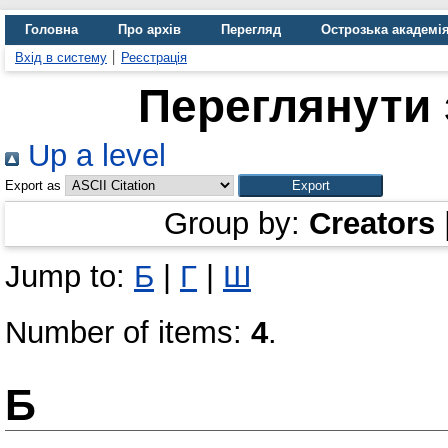
Головна
Про архів
Перегляд
Острозька академі
Вхід в систему
Реєстрація
Переглянути 
Up a level
Export as
Group by:
Creators
Jump to:
Б
|
Г
|
Ш
Number of items:
4
.
Б