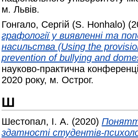
м. Львів.
Гонгало, Сергій (S. Honhalo)
(2
графології у виявленні та по
насильства (Using the provision
prevention of bullying and domes
науково-практична конференці
2020 року, м. Острог.
Ш
Шестопал, І. А.
(2020)
Понятт
здатності студентів-психол