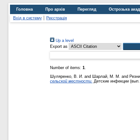
Головна
Про архів
Перегляд
Острозька ака
Вхід в систему
Реєстрація
Up a level
Export as
Number of items:
1
.
Шуляренко, В. И.
and
Шарлай, М. М.
and
Резни
сельской местности.
Детские инфекции (вып.1