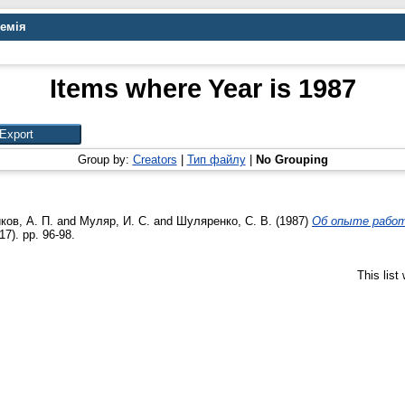
демія
Items where Year is 1987
Group by:
Creators
|
Тип файлу
|
No Grouping
ков, А. П.
and
Муляр, И. С.
and
Шуляренко, С. В.
(1987)
Об опыте работ
7). pp. 96-98.
This lis