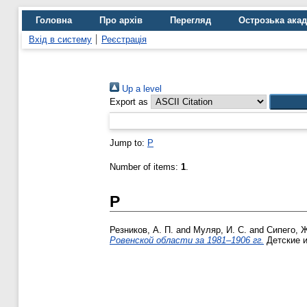
Головна
Про архів
Перегляд
Острозька ака
Вхід в систему
Реєстрація
Up a level
Export as
Jump to:
Р
Number of items:
1
.
Р
Резников, А. П.
and
Муляр, И. С.
and
Сипего, Ж
Ровенской области за 1981–1906 гг.
Детские и