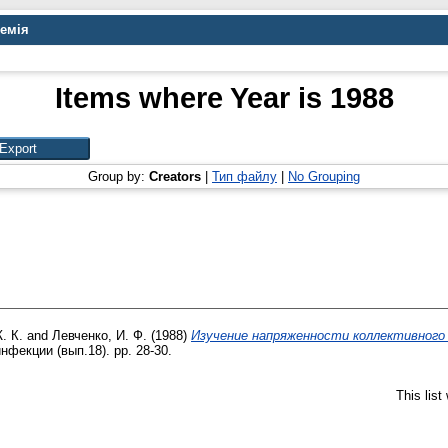
демія
Items where Year is 1988
Group by:
Creators
|
Тип файлу
|
No Grouping
. К.
and
Левченко, И. Ф.
(1988)
Изучение напряженности коллективног
нфекции (вып.18). pp. 28-30.
This lis