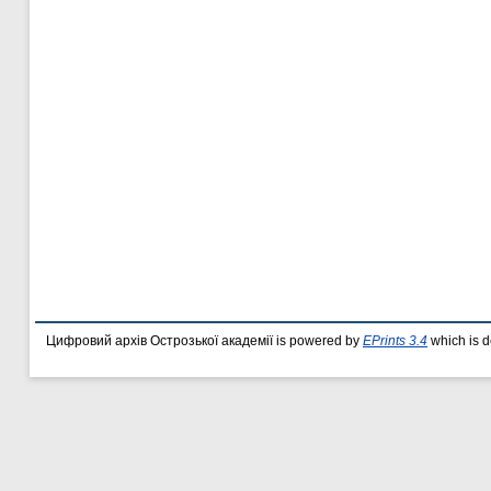
Цифровий архів Острозької академії is powered by
EPrints 3.4
which is 