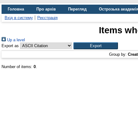
Головна
Про архів
Перегляд
Острозька академі
Вхід в систему
Реєстрація
Items whe
Up a level
Export as
Group by:
Creat
Number of items:
0
.