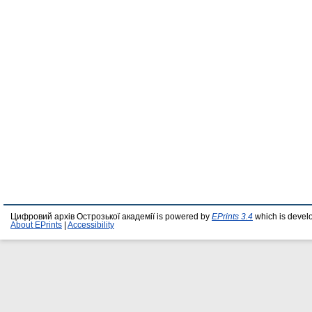
Цифровий архів Острозької академії is powered by
EPrints 3.4
which is devel
About EPrints
|
Accessibility