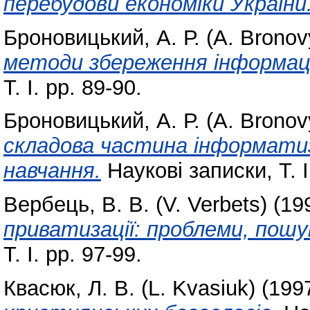
перебудови економіки України
Броновицький, А. Р. (A. Bronov
методи збереження інформації
Т. І. pp. 89-90.
Броновицький, А. Р. (A. Bronov
складова частина інформатиз
навчання.
Наукові записки, Т. І
Вербець, В. В. (V. Verbets)
(19
приватизації: проблеми, пошу
Т. І. pp. 97-99.
Квасюк, Л. В. (L. Kvasiuk)
(199