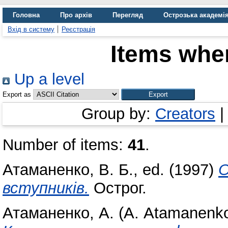
Головна
Про архів
Перегляд
Острозька академі
Вхід в систему
Реєстрація
Items wher
Up a level
Export as
Group by:
Creators
Number of items:
41
.
Атаманенко, В. Б.
, ed. (1997)
О
вступників.
Острог.
Атаманенко, А. (А. Atamanenk