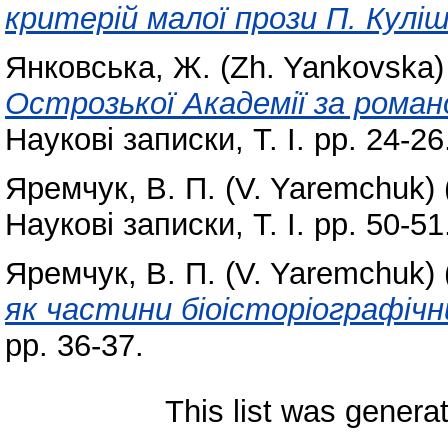
критерій малої прози П. Куліш
Янковська, Ж. (Zh. Yankovska)
Острозької Академії за роман
Наукові записки, Т. І. pp. 24-26
Яремчук, В. П. (V. Yaremchuk)
Наукові записки, Т. І. pp. 50-51
Яремчук, В. П. (V. Yaremchuk)
як частини біоісторіографічн
pp. 36-37.
This list was gener