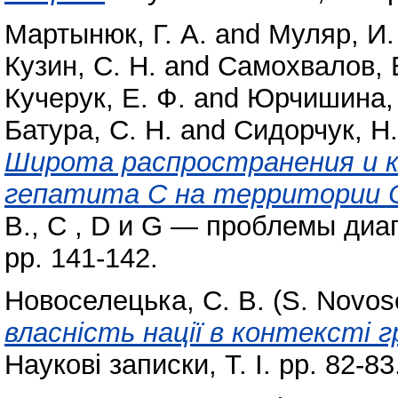
Мартынюк, Г. А.
and
Муляр, И.
Кузин, С. Н.
and
Самохвалов, Е
Кучерук, Е. Ф.
and
Юрчишина, 
Батура, С. Н.
and
Сидорчук, Н.
Широта распространения и 
гепатита С на территории С
В., С , D и G — проблемы диа
pp. 141-142.
Новоселецька, С. В. (S. Novos
власність нації в контексті
Наукові записки, Т. І. pp. 82-83