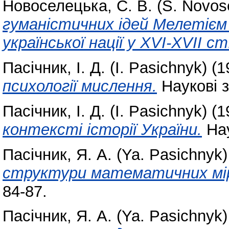
Новоселецька, С. В. (S. Novos
гуманістичних ідей Мелетієм
української нації у XVI-XVII ст
Пасічник, І. Д. (I. Pasichnyk)
(1
психології мислення.
Наукові за
Пасічник, І. Д. (I. Pasichnyk)
(1
контексті історії України.
Нау
Пасічник, Я. А. (Ya. Pasichnyk)
структури математичних мір
84-87.
Пасічник, Я. А. (Ya. Pasichnyk)