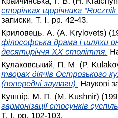
Крайчинська, Г. В. (H. Kraichy
сторінках щорічника “Rocznik 
записки, Т. І. pp. 42-43.
Криловець, А. (A. Krylovets)
(1
філософська драма і шляхи он
десятиріччя XX століття.
На
Кулаковський, П. М. (P. Kulako
творах діячів Острозького к
(попередні зауваги).
Наукові за
Кушнір, М. П. (M. Kushnir)
(199
гармонізації стосунків суспі
Т. І. pp. 102-103.