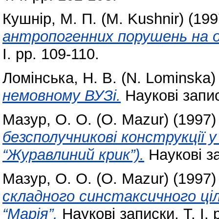
Кушнір, М. П. (M. Kushnir)
(199
антропогенних порушень на о
І. pp. 109-110.
Ломінська, Н. В. (N. Lominska)
немовному ВУЗі.
Наукові записк
Мазур, О. О. (O. Mazur)
(1997
безсполучникові конструкції у 
“Журавлиний крик”).
Наукові зап
Мазур, О. О. (O. Mazur)
(1997
складного синстаксичного ціл
“Марія”.
Наукові записки, Т. І. 