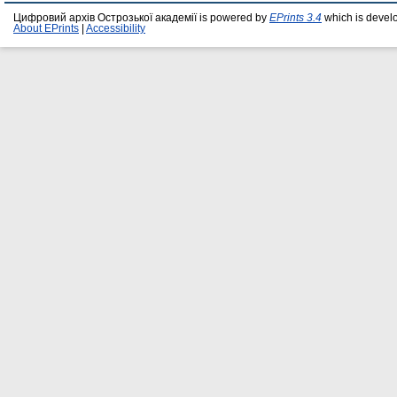
Цифровий архів Острозької академії is powered by
EPrints 3.4
which is devel
About EPrints
|
Accessibility