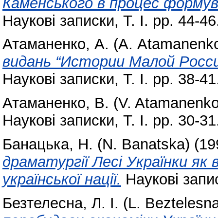
Каменського в процес формув
Наукові записки, Т. І. pp. 44-46
Атаманенко, А. (А. Atamanenk
видань “Истории Малой Росси
Наукові записки, Т. І. pp. 38-41
Атаманенко, В. (V. Atamanenko
Наукові записки, Т. І. pp. 30-31
Банацька, Н. (N. Banatska)
(19
драматургії Лесі Українки як 
української нації.
Наукові записк
Безтелесна, Л. І. (L. Beztelesn