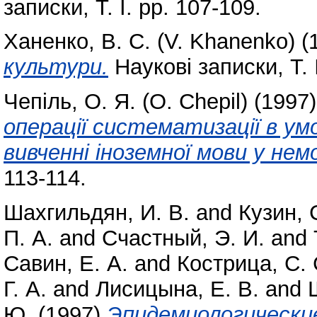
записки, Т. І. pp. 107-109.
Ханенко, В. С. (V. Khanenko)
(
культури.
Наукові записки, Т. І
Чепіль, О. Я. (O. Chepil)
(1997
операції систематизації в ум
вивченні іноземної мови у нем
113-114.
Шахгильдян, И. В.
and
Кузин, 
П. А.
and
Счастный, Э. И.
and
Савин, Е. А.
and
Кострица, С. 
Г. А.
and
Лисицына, Е. В.
and
Ю.
(1997)
Эпидемиологически