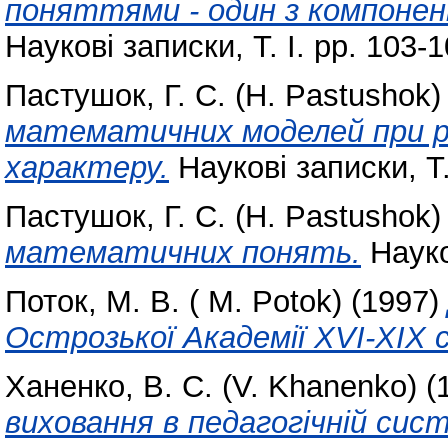
поняттями - один з компонент
Наукові записки, Т. І. pp. 103-1
Пастушок, Г. С. (H. Pastushok)
математичних моделей при ро
характеру.
Наукові записки, Т. 
Пастушок, Г. С. (H. Pastushok)
математичних понять.
Науков
Поток, М. В. ( M. Potok)
(1997)
Острозької Академії ХVІ-ХІХ 
Ханенко, В. С. (V. Khanenko)
(
виховання в педагогічній сис