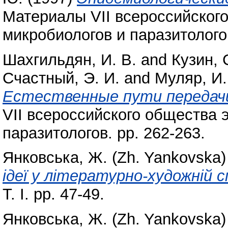
Материалы VII всероссийског
микробиологов и паразитологов
Шахгильдян, И. В.
and
Кузин, 
Счастный, Э. И.
and
Муляр, И.
Естественные пути передачи
VII всероссийского общества 
паразитологов. pp. 262-263.
Янковська, Ж. (Zh. Yankovska)
ідеї у літературно-художній 
Т. І. pp. 47-49.
Янковська, Ж. (Zh. Yankovska)