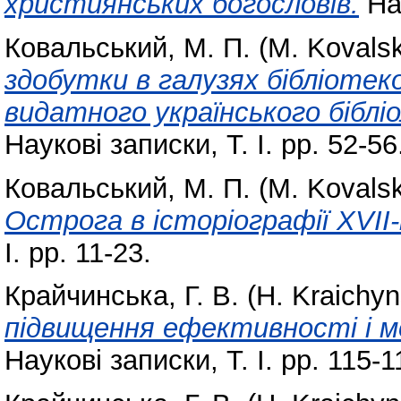
християнських богословів.
Нау
Ковальський, М. П. (M. Kovalsk
здобутки в галузях бібліоте
видатного українського бібліо
Наукові записки, Т. І. pp. 52-56
Ковальський, М. П. (M. Kovalsk
Острога в історіографії ХVІІ
І. pp. 11-23.
Крайчинська, Г. В. (H. Kraichy
підвищення ефективності і м
Наукові записки, Т. І. pp. 115-1