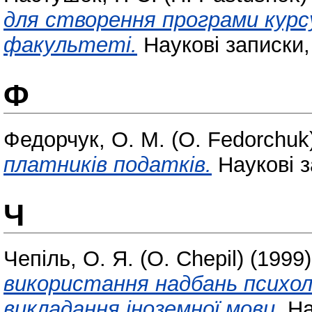
для створення програми кур
факультеті.
Наукові записки, Т
Ф
Федорчук, О. М. (O. Fedorchuk
платників податків.
Наукові за
Ч
Чепіль, О. Я. (O. Chepil)
(1999
використання надбань психоло
викладання іноземної мови.
Нау