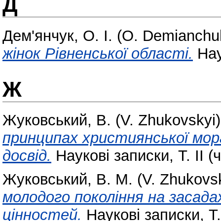
Д
Дем'янчук, О. І. (O. Demianchu
жінок Рівненської області.
Наук
Ж
Жуковський, В. (V. Zhukovskyi)
принципах християнської мор
досвід.
Наукові записки, Т. ІІ (ч.
Жуковський, В. М. (V. Zhukovsk
молодого покоління на засад
цінностей.
Наукові записки, Т. І