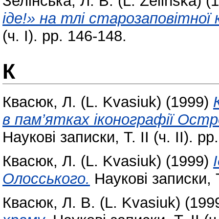
Зелінська, Л. В. (L. Zelinska)
(1
іде!» на тлі старозаповітної
(ч. І). pp. 146-148.
К
Квасюк, Л. (L. Kvasiuk)
(1999)
в пам’ятках іконографії Остр
Наукові записки, Т. ІІ (ч. ІІ). pp
Квасюк, Л. (L. Kvasiuk)
(1999)
Олосського.
Наукові записки, Т. 
Квасюк, Л. В. (L. Kvasiuk)
(199