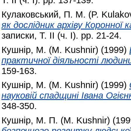
Т. ІІ (ч. І). pp. 137-139.
Кулаковський, П. М. (P. Kulako
як дослідник архіву Коронної 
записки, Т. ІІ (ч. І). pp. 21-24.
Кушнір, М. (M. Kushnir)
(1999)
практичної діяльності людини
159-163.
Кушнір, М. (M. Kushnir)
(1999)
науковій спадщині Івана Огієн
348-350.
Кушнір, М. П. (M. Kushnir)
(199
безпечного розвитку людської 