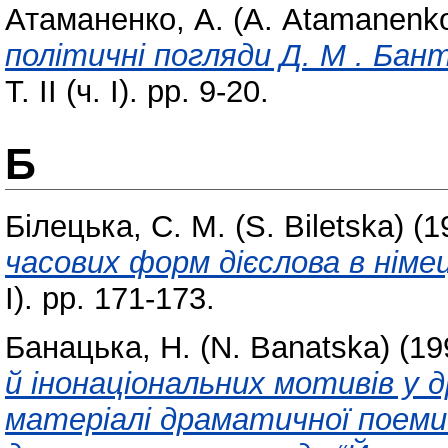
Атаманенко, А. (А. Atamanenk
політичні погляди Д. М . Ба
Т. ІІ (ч. І). pp. 9-20.
Б
Білецька, С. М. (S. Biletska)
(1
часових форм дієслова в німец
І). pp. 171-173.
Банацька, Н. (N. Banatska)
(19
й інонаціональних мотивів у д
матеріалі драматичної поеми