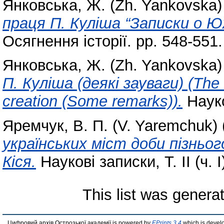
Янковська, Ж. (Zh. Yankovska)
праця П. Куліша “Записки о Юж
Осягнення історії. pp. 548-55
Янковська, Ж. (Zh. Yankovska)
П. Куліша (деякі зауваги) (The m
creation (Some remarks)).
Науков
Яремчук, В. П. (V. Yaremchuk)
українських міст доби пізньог
Кіся.
Наукові записки, Т. ІІ (ч. І
This list was gener
Цифровий архів Острозької академії is powered by
EPrints 3.4
which is devel