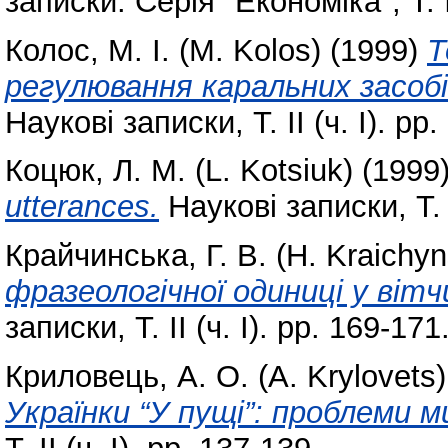
записки. Серія "Економіка", Т. ІІ
Колос, М. І. (M. Kolos)
(1999)
Т
регулювання каральних засобі
Наукові записки, Т. ІІ (ч. І). pp
Коцюк, Л. М. (L. Kotsiuk)
(1999
utterances.
Наукові записки, Т. І
Крайчинська, Г. В. (H. Kraichy
фразеологічної одиниці у віт
записки, Т. ІІ (ч. І). pp. 169-171
Криловець, А. О. (A. Krylovets)
Українки “У пущі”: проблеми 