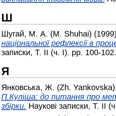
Ш
Шугай, М. А. (M. Shuhai)
(1999
національної рефлексії в проц
записки, Т. ІІ (ч. І). pp. 100-102
Я
Янковська, Ж. (Zh. Yankovska)
П.Куліша: до питання про ме
збірки.
Наукові записки, Т. ІІ (ч.