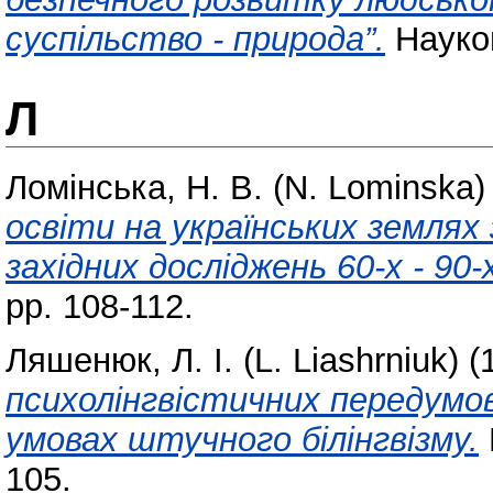
суспільство - природа”.
Наукові
Л
Ломінська, Н. В. (N. Lominska)
освіти на українських землях 
західних досліджень 60-х - 90-х
pp. 108-112.
Ляшенюк, Л. І. (L. Liashrniuk)
(
психолінгвістичних передумов
умовах штучного білінгвізму.
105.