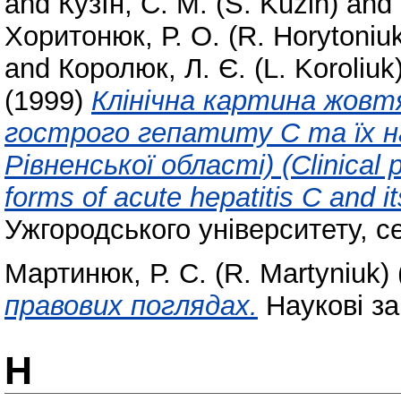
and
КузІн, С. М. (S. Kuzin)
and
Хоритонюк, Р. О. (R. Horytoniu
and
Королюк, Л. Є. (L. Koroliuk
(1999)
Клінічна картина жовт
гострого гепатиту С та їх н
Рівненської області) (Clinical p
forms of acute hepatitis С and 
Ужгородського університету, с
Мартинюк, Р. С. (R. Martyniuk)
правових поглядах.
Наукові запи
Н