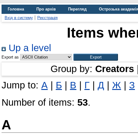
Головна
Про архів
Перегляд
Острозька академі
Вхід в систему
Реєстрація
Items wher
Up a level
Export as
Group by:
Creators
Jump to:
А
|
Б
|
В
|
Г
|
Д
|
Ж
|
З
Number of items:
53
.
А