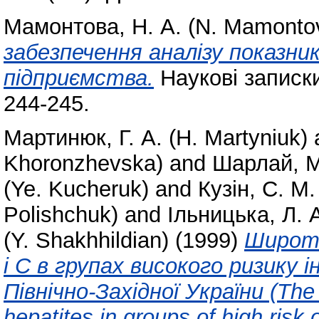
Мамонтова, Н. А. (N. Mamonto
забезпечення аналізу показник
підприємства.
Наукові записки 
244-245.
Мартинюк, Г. А. (H. Martyniuk)
Khoronzhevska)
and
Шарлай, М.
(Ye. Kucheruk)
and
Кузін, С. М.
Polishchuk)
and
Ільницька, Л. А
(Y. Shakhhildian)
(1999)
Широта
і С в групах високого ризику 
Північно-Західної України (The
hepatites in groups of high risk