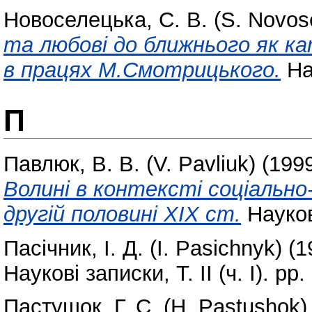
Новоселецька, С. В. (S. Novos
та любові до ближнього як к
в працях М.Смотрицького.
Нау
П
Павлюк, В. В. (V. Pavliuk)
(199
Волині в контексті соціально
другій половині XIX ст.
Наукові
Пасічник, І. Д. (I. Pasichnyk)
(1
Наукові записки, Т. ІІ (ч. І). pp.
Пастушок, Г. С. (H. Pastushok)