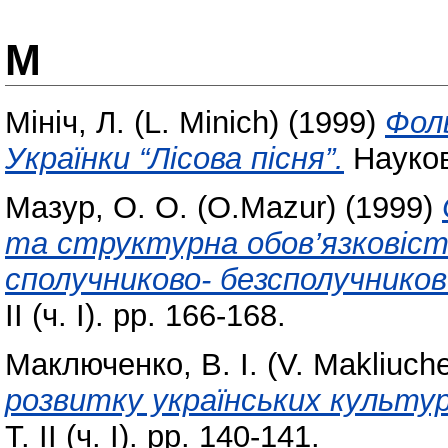
М
Мініч, Л. (L. Minich)
(1999)
Фоль
Українки “Лісова пісня”.
Наукові
Мазур, О. О. (O.Mazur)
(1999)
та структурна обов’язковіст
сполучниково- безсполучников
ІІ (ч. І). pp. 166-168.
Маключенко, В. І. (V. Makliuch
розвитку українських культур
Т. ІІ (ч. І). pp. 140-141.