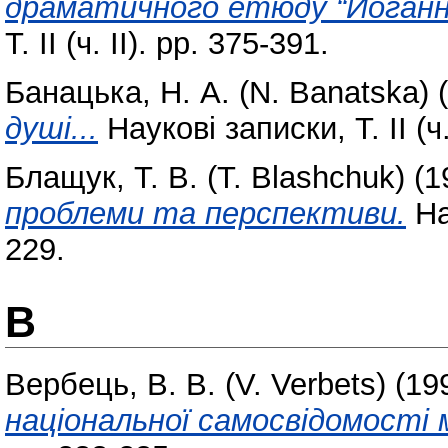
драматичного етюду “Йоганна
Т. ІІ (ч. ІІ). pp. 375-391.
Банацька, Н. А. (N. Banatska)
(
душі...
Наукові записки, Т. ІІ (ч.
Блащук, Т. В. (T. Blashchuk)
(1
проблеми та перспективи.
Нау
229.
В
Вербець, В. В. (V. Verbets)
(19
національної самосвідомості 