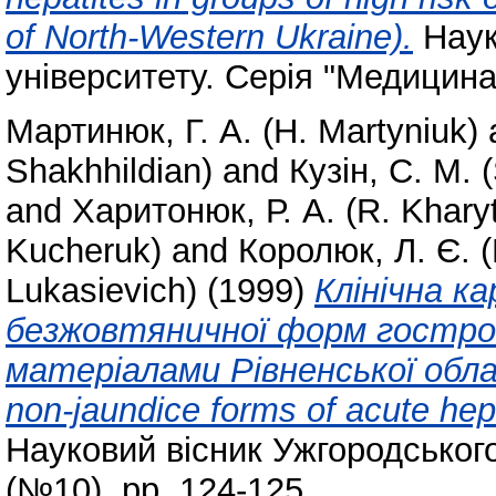
of North-Western Ukraine).
Наук
університету. Серія "Медицина"
Мартинюк, Г. А. (H. Martyniuk)
Shakhhildian)
and
Кузін, С. М. 
and
Харитонюк, Р. А. (R. Khary
Kucheruk)
and
Королюк, Л. Є. (
Lukasievich)
(1999)
Клінічна к
безжовтяничної форм гострог
матеріалами Рівненської област
non-jaundice forms of acute hep
Науковий вісник Ужгородського
(№10). pp. 124-125.