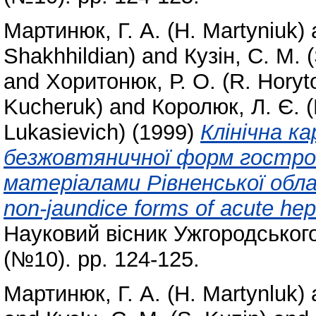
Мартинюк, Г. А. (H. Martyniuk)
Shakhhildian)
and
Кузін, С. М. 
and
Хоритонюк, Р. О. (R. Horyt
Kucheruk)
and
Королюк, Л. Є. (
Lukasievich)
(1999)
Клінічна к
безжовтяничної форм гострог
матеріалами Рівненської област
non-jaundice forms of acute hep
Науковий вісник Ужгородського
(№10). pp. 124-125.
Мартинюк, Г. А. (H. Martynluk)