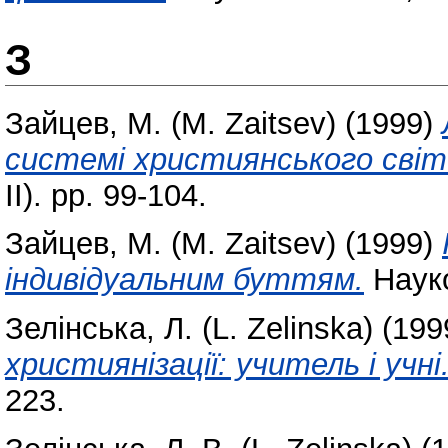
З
Зайцев, М. (M. Zaіtsev)
(1999)
системі християнського світ
ІІ). pp. 99-104.
Зайцев, М. (M. Zaіtsev)
(1999)
індивідуальним буттям.
Науков
Зелінська, Л. (L. Zelinska)
(199
християнізації: учитель і учні
223.