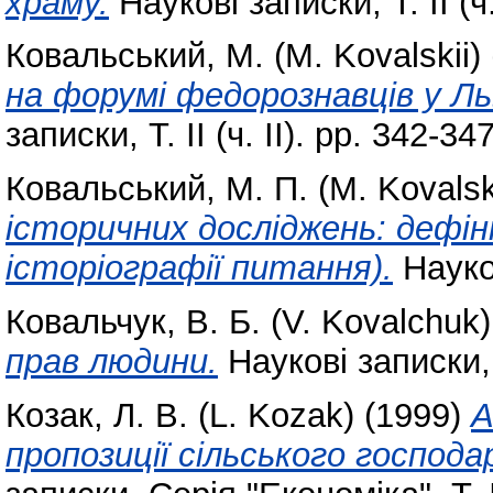
храму.
Наукові записки, Т. ІІ (ч.
Ковальський, М. (M. Kovalskii)
на форумі федорознавців у Льв
записки, Т. ІІ (ч. ІІ). pp. 342-347
Ковальський, М. П. (M. Kovalsk
історичних досліджень: дефіні
історіографії питання).
Наукові
Ковальчук, В. Б. (V. Kovalchuk)
прав людини.
Наукові записки, Т
Козак, Л. В. (L. Kozak)
(1999)
А
пропозиції сільського господа