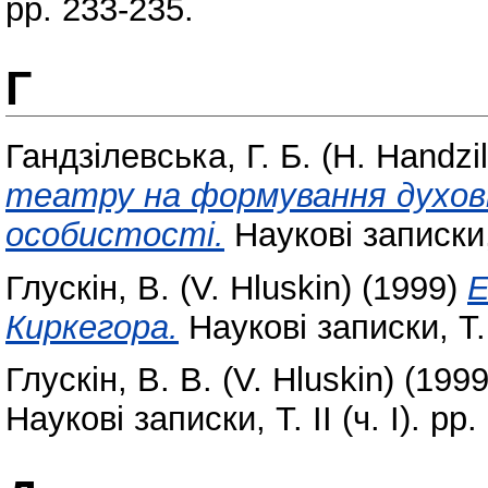
pp. 233-235.
Г
Гандзілевська, Г. Б. (H. Handzi
театру на формування духовн
особистості.
Наукові записки, Т
Глускін, В. (V. Hluskin)
(1999)
Е
Киркегора.
Наукові записки, Т. І
Глускін, В. В. (V. Hluskin)
(199
Наукові записки, Т. ІІ (ч. І). pp