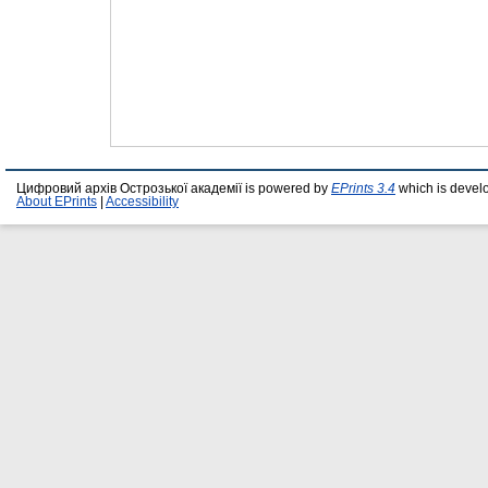
Цифровий архів Острозької академії is powered by
EPrints 3.4
which is devel
About EPrints
|
Accessibility