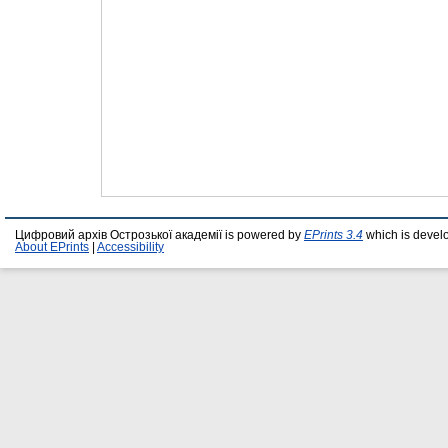
Цифровий архів Острозької академії is powered by
EPrints 3.4
which is devel
About EPrints
|
Accessibility