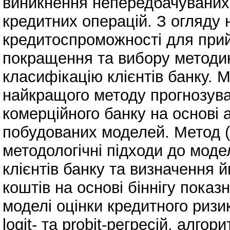
виникнення непередбачуваних 
кредитних операцій. З огляду 
кредитоспроможності для прий
покращення та вибору методик
класифікацію клієнтів банку. 
найкращого методу прогнозуван
комерційного банку на основі а
побудованих моделей. Метод (м
методологічні підходи до мод
клієнтів банку та визначення 
коштів на основі біннігу показ
моделі оцінки кредитного ризи
logit- та probit-регресій, алго