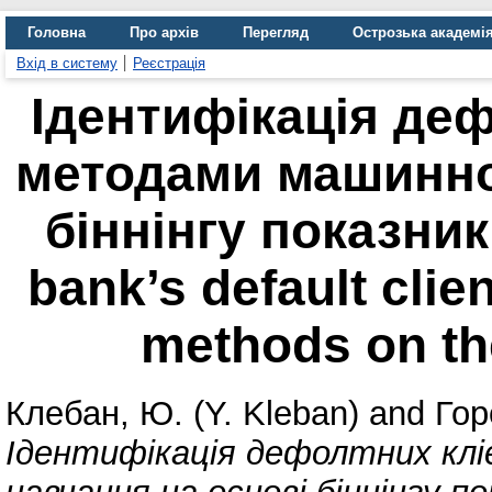
Головна
Про архів
Перегляд
Острозька академі
Вхід в систему
Реєстрація
Ідентифікація деф
методами машинно
біннінгу показників
bank’s default clie
methods on the
Клебан, Ю. (Y. Kleban)
and
Гор
Ідентифікація дефолтних кл