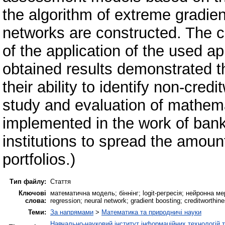
the algorithm of extreme gradient
networks are constructed. The c
of the application of the used a
obtained results demonstrated t
their ability to identify non-cre
study and evaluation of mathem
implemented in the work of banki
institutions to spread the amount
portfolios.)
Тип файлу:
Стаття
Ключові
математична модель; біннінг; logit-регресія; нейронна ме
слова:
regression; neural network; gradient boosting; creditworthine
Теми:
За напрямами
>
Математика та природничі науки
Навчально-науковий інститут інформаційних технологій т