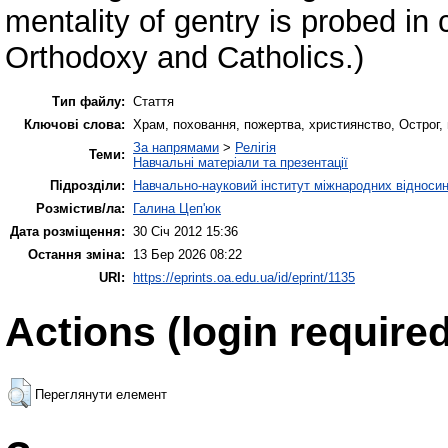
mentality of gentry is probed in
Orthodoxy and Catholics.)
Тип файлу:
Стаття
Ключові слова:
Храм, поховання, пожертва, християнство, Острог, пра
За напрямами
>
Релігія
Теми:
Навчальні матеріали та презентації
Підрозділи:
Навчально-науковий інститут міжнародних відносин
Розмістив/ла:
Галина Цеп'юк
Дата розміщення:
30 Січ 2012 15:36
Остання зміна:
13 Бер 2026 08:22
URI:
https://eprints.oa.edu.ua/id/eprint/1135
Actions (login required
Переглянути елемент