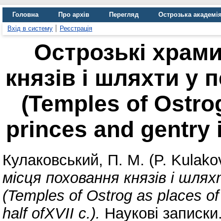
Головна
Про архів
Перегляд
Острозька академі
Вхід в систему
Реєстрація
Острозькі храми
князів і шляхти у п
(Temples of Ostrog
princes and gentry in
Кулаковський, П. М. (P. Kulako
місця поховання князів і шлях
(Temples of Ostrog as places of b
half ofXVII c.).
Наукові записки.