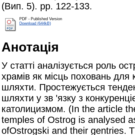
(Вип. 5). pp. 122-133.
PDF - Published Version
Download (644kB)
Анотація
У статті аналізується роль ос
храмів як місць поховань для к
шляхти. Простежується тенденц
шляхти у зв 'язку з конкуренці
католицизмом. (In the article th
temples of Ostrog is analysed as
ofOstrogski and their gentries. 