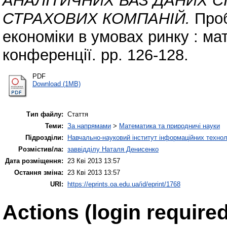
АНАЛІТИЧНИХ БАЗ ДАНИХ 
СТРАХОВИХ КОМПАНІЙ.
Проб
економіки в умовах ринку : ма
конференції. pp. 126-128.
PDF
Download (1MB)
Тип файлу:
Стаття
Теми:
За напрямами
>
Математика та природничі науки
Підрозділи:
Навчально-науковий інститут інформаційних техноло
Розмістив/ла:
заввідділу Наталя Денисенко
Дата розміщення:
23 Кві 2013 13:57
Остання зміна:
23 Кві 2013 13:57
URI:
https://eprints.oa.edu.ua/id/eprint/1768
Actions (login required