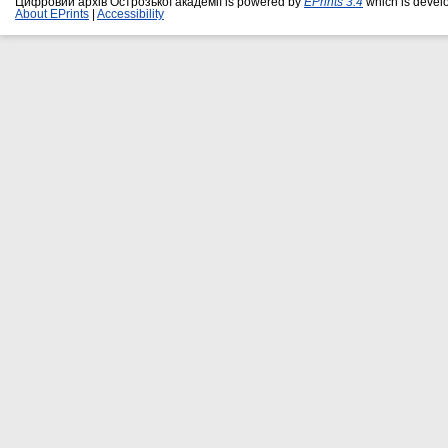
Цифровий архів Острозької академії is powered by
EPrints 3.4
which is devel
About EPrints
|
Accessibility