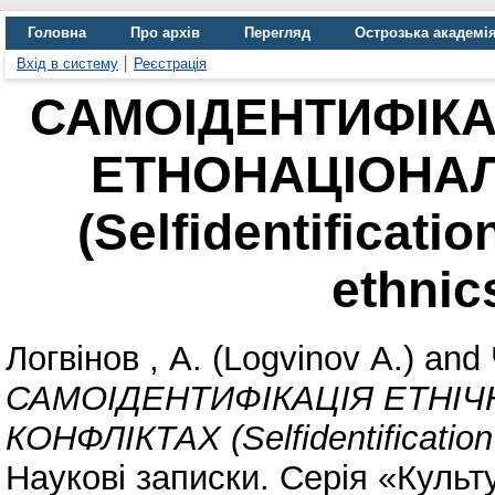
Головна
Про архів
Перегляд
Острозька академі
Вхід в систему
Реєстрація
САМОІДЕНТИФІКАЦ
ЕТНОНАЦІОНАЛ
(Selfidentificatio
ethnics
Логвінов , А. (Logvinov А.)
and
САМОІДЕНТИФІКАЦІЯ ЕТНІЧ
КОНФЛІКТАХ (Selfidentification o
Наукові записки. Серія «Культ