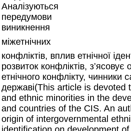
Аналізуються
передумови
виникнення
міжетнічних
конфліктів, вплив етнічної іден
розвиток конфліктів, з’ясовує
етнічного конфлікту, чинники с
державі(This article is devoted t
and ethnic minorities in the dev
and countries of the CIS. An aut
origin of intergovernmental ethni
identification on development of