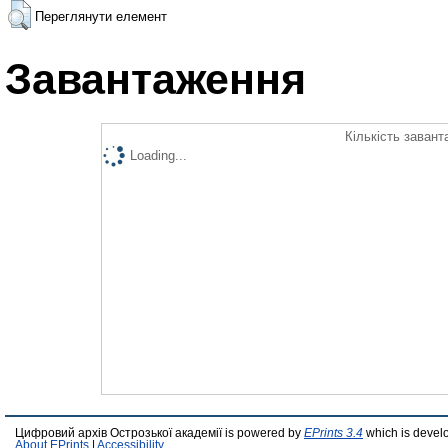
Переглянути елемент
Завантаження
Кількість завант
Loading...
Цифровий архів Острозької академії is powered by
EPrints 3.4
which is devel
About EPrints
|
Accessibility