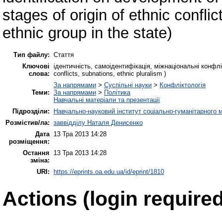
stages of origin of ethnic conflict
ethnic group in the state)
Тип файлу:
Стаття
Ключові
ідентичність, самоідентифікація, міжнаціональні конфлікти,
слова:
conflicts, subnations, ethnic pluralism )
За напрямами
>
Суспільні науки
>
Конфліктологія
Теми:
За напрямами
>
Політика
Навчальні матеріали та презентації
Підрозділи:
Навчально-науковий інститут соціально-гуманітарного
Розмістив/ла:
заввідділу Наталя Денисенко
Дата
13 Тра 2013 14:28
розміщення:
Остання
13 Тра 2013 14:28
зміна:
URI:
https://eprints.oa.edu.ua/id/eprint/1810
Actions (login required