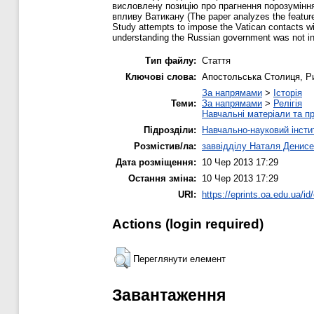
висловлену позицію про прагнення порозуміння,
впливу Ватикану (The paper analyzes the features 
Study attempts to impose the Vatican contacts with
understanding the Russian government was not inte
Тип файлу:
Стаття
Ключові слова:
Апостольська Cтолиця, Рим
За напрямами
>
Історія
Теми:
За напрямами
>
Релігія
Навчальні матеріали та пр
Підрозділи:
Навчально-науковий інсти
Розмістив/ла:
заввідділу Наталя Денисе
Дата розміщення:
10 Чер 2013 17:29
Остання зміна:
10 Чер 2013 17:29
URI:
https://eprints.oa.edu.ua/id
Actions (login required)
Переглянути елемент
Завантаження