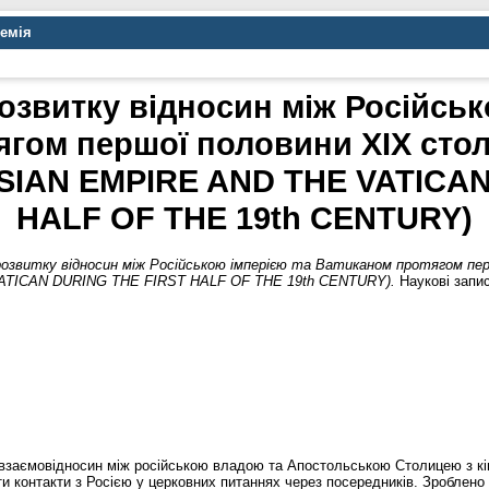
демія
озвитку відносин між Російськ
ягом першої половини ХІХ стол
IAN EMPIRE AND THE VATICAN
HALF OF THE 19th CENTURY)
озвитку відносин між Російською імперією та Ватиканом протягом п
ICAN DURING THE FIRST HALF OF THE 19th CENTURY).
Наукові записк
 взаємовідносин між російською владою та Апостольською Столицею з кін
ти контакти з Росією у церковних питаннях через посередників. Зроблено