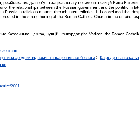
 російська влада не була зацікавлена у посиленні позицій Римо-Католиць
of the relationships between the Russian government and the pontific in late 1
 Russia in religious matters through intermediaries. It is concluded that despi
rested in the strengthening of the Roman Catholic Church in the empire, espe
о-Католицька Церква, нунцій, конкордат (the Vatikan, the Roman Catholic 
езентації
тут міжнародних відносин та національної безпеки
>
Кафедра національно
нко
/eprint/2001