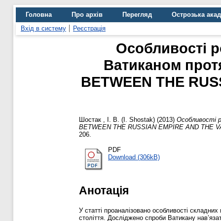
Головна
Про архів
Перегляд
Острозька ака
Вхід в систему
Реєстрація
Особливості р
Ватиканом прот
BETWEEN THE RUSS
Шостак , І. В. (I. Shostak)
(2013)
Особливості р
BETWEEN THE RUSSIAN EMPIRE AND THE VAT
206.
PDF
Download (306kB)
Анотація
У статті проаналізовано особливості складних
століття. Досліджено спроби Ватикану нав’яза