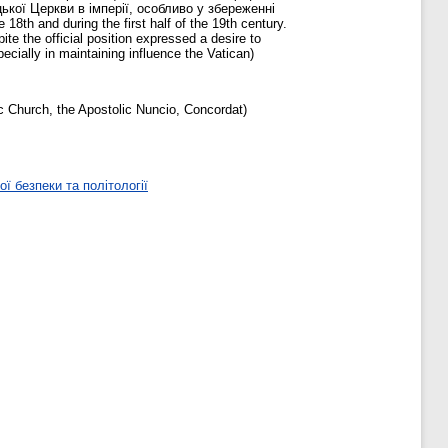
кої Церкви в імперії, особливо у збереженні
8th and during the first half of the 19th century.
te the official position expressed a desire to
cially in maintaining influence the Vatican)
Church, the Apostolic Nuncio, Concordat)
ї безпеки та політології