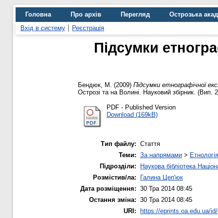
Головна
Про архів
Перегляд
Острозька ака
Вхід в систему
Реєстрація
Підсумки етногра
Бендюк, М.
(2009)
Підсумки етнографічної екс
Острозі та на Волині. Науковий збірник. (Вип. 2)
PDF - Published Version
Download (169kB)
Тип файлу:
Стаття
Теми:
За напрямами
>
Етнологі
Підрозділи:
Наукова бібліотека Націо
Розмістив/ла:
Галина Цеп'юк
Дата розміщення:
30 Тра 2014 08:45
Остання зміна:
30 Тра 2014 08:45
URI:
https://eprints.oa.edu.ua/id