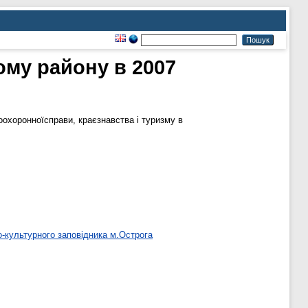
ому району в 2007
оохоронноїсправи, краєзнавства і туризму в
о-культурного заповідника м.Острога