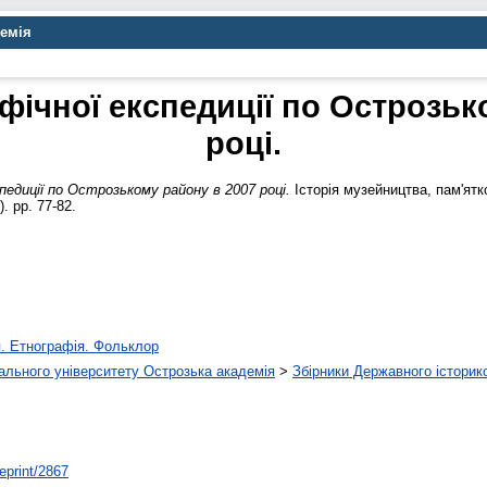
демія
фічної експедиції по Острозьк
році.
педиції по Острозькому району в 2007 році.
Історія музейництва, пам'ятк
. pp. 77-82.
я. Етнографія. Фольклор
нального університету Острозька академія
>
Збірники Державного історик
/eprint/2867