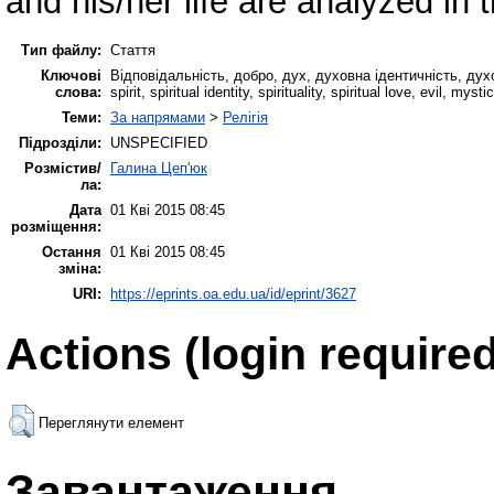
and his/her life are analyzed in t
Тип файлу:
Стаття
Ключові
Відповідальність, добро, дух, духовна ідентичність, дух
слова:
spirit, spiritual identity, spirituality, spiritual love, evil, mys
Теми:
За напрямами
>
Релігія
Підрозділи:
UNSPECIFIED
Розмістив/
Галина Цеп'юк
ла:
Дата
01 Кві 2015 08:45
розміщення:
Остання
01 Кві 2015 08:45
зміна:
URI:
https://eprints.oa.edu.ua/id/eprint/3627
Actions (login required
Переглянути елемент
Завантаження