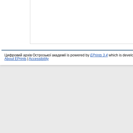
Цифровий архів Острозької академії is powered by
EPrints 3.4
which is devel
About EPrints
|
Accessibility