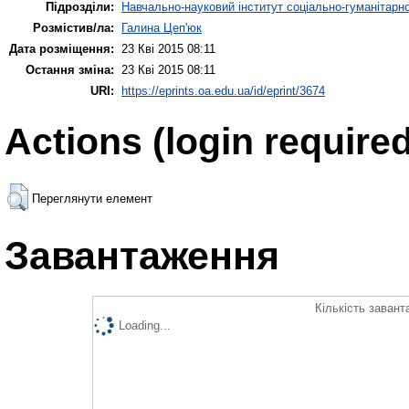
Підрозділи:
Навчально-науковий інститут соціально-гуманітар
Розмістив/ла:
Галина Цеп'юк
Дата розміщення:
23 Кві 2015 08:11
Остання зміна:
23 Кві 2015 08:11
URI:
https://eprints.oa.edu.ua/id/eprint/3674
Actions (login required
Переглянути елемент
Завантаження
Кількість завант
Loading...