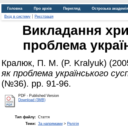
Головна
Про архів
Перегляд
Острозька академі
Вхід в систему
Реєстрація
Викладання хри
проблема украї
Кралюк, П. М. (P. Kralyuk)
(200
як проблема українського сус
(№36). pp. 91-96.
PDF - Published Version
Download (3MB)
Тип файлу:
Стаття
Теми:
За напрямами
>
Релігія