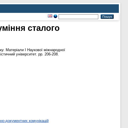
уміння сталого
ку.
Матеріали І Наукової міжнародної
істичний університет. pp. 206-208.
но-документних комунікацій