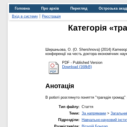
Головна
Про архів
Перегляд
Острозька ака
Вхід в систему
Реєстрація
Категорія «тр
Шершньова, О. (O. Shershnova)
(2014)
Категор
конференції на честь доктора економічних наук,
PDF - Published Version
Download (168kB)
Анотація
В роботі розглянуто поняття "трагедія громад"
Тип файлу:
Стаття
Теми:
За напрямами
>
Загальни
Підрозділи:
Навчально-науковий інсти
Розмістив/ла:
Віталій Бондар