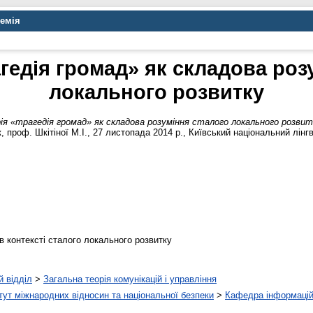
демія
агедія громад» як складова роз
локального розвитку
ія «трагедія громад» як складова розуміння сталого локального розвит
 проф. Шкітіної М.І., 27 листопада 2014 р., Київський національний лінгв
 в контексті сталого локального розвитку
й відділ
>
Загальна теорія комунікацій і управління
тут міжнародних відносин та національної безпеки
>
Кафедра інформацій