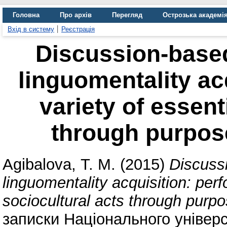
Головна
Про архів
Перегляд
Острозька академі
Вхід в систему
Реєстрація
Discussion-based
linguomentality ac
variety of essent
through purpos
Agibalova, Т. М.
(2015)
Discuss
linguomentality acquisition: perf
sociocultural acts through purp
записки Національного універс