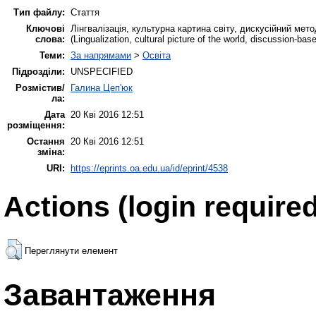
Тип файлу:
Стаття
Ключові
Лінгвалізація, культурна картина світу, дискусійний мет
слова:
(Lingualization, cultural picture of the world, discussion-
Теми:
За напрямами
>
Освіта
Підрозділи:
UNSPECIFIED
Розмістив/
Галина Цеп'юк
ла:
Дата
20 Кві 2016 12:51
розміщення:
Остання
20 Кві 2016 12:51
зміна:
URI:
https://eprints.oa.edu.ua/id/eprint/4538
Actions (login required
Переглянути елемент
Завантаження