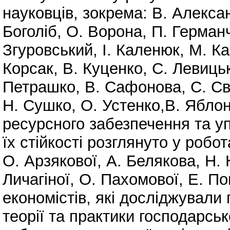
науковців, зокрема: В. Алексан
Боголіб, О. Ворона, П. Герман
Згуровський, І. Каленюк, М. Ка
Корсак, В. Куценко, С. Левицьк
Петрашко, В. Сафонова, С. Сві
Н. Сушко, О. Устенко,В. Ябло
ресурсного забезпечення та уп
їх стійкості розглянуто у робо
О. Арзякової, А. Белякова, Н. 
Личагіної, О. Пахомової, Е. П
економістів, які досліджували
теорії та практики господарсь