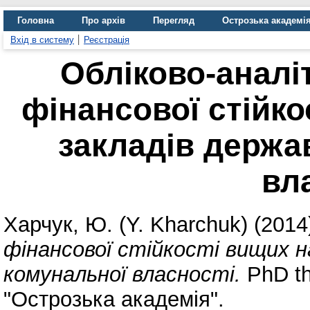
Головна
Про архів
Перегляд
Острозька академі
Вхід в систему
Реєстрація
Обліково-аналі
фінансової стійк
закладів держа
вл
Харчук, Ю. (Y. Kharchuk)
(2014
фінансової стійкості вищих н
комунальної власності.
PhD th
"Острозька академія".