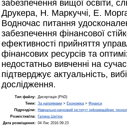
забезпечення вищої освіти, сл
Друкера, Н. Маркуччі, Е. Морг
Водночас питання удосконален
забезпечення фінансової стій
ефективності прийняття управ
фінансових ресурсів та оптимі
недостатньо вивченні на сучас
підтверджує актуальність, виб
дослідження.
Тип файлу:
Дисертація (PhD)
Теми:
За напрямами
>
Економіка
>
Фінанси
Підрозділи:
Навчально-науковий інститут інформаційних техноло
Розмістив/ла:
Галина Цеп'юк
Дата розміщення:
04 Лис 2016 09:23