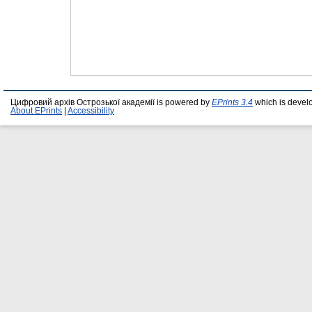
Цифровий архів Острозької академії is powered by
EPrints 3.4
which is devel
About EPrints
|
Accessibility