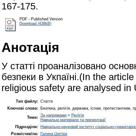
167-175.
PDF - Published Version
Download (438kB)
Анотація
У статті проаналізовано основ
безпеки в Укпаїні.(In the article
religious safety are analysed in 
Тип файлу:
Стаття
Ключові слова:
Безпека, релігія, держава, іслам, протестантизм, прав
За напрямами
>
Релігія
Теми:
Навчальні матеріали та презентації
Підрозділи:
Навчально-науковий інститут соціально-гуманітар
Розмістив/ла:
Галина Цеп'юк