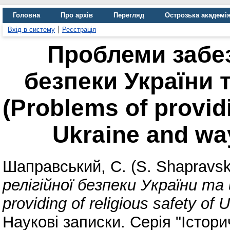
Головна
Про архів
Перегляд
Острозька академі
Вхід в систему
Реєстрація
Проблеми забез
безпеки України 
(Problems of providi
Ukraine and way
Шаправський, С. (S. Shapravsk
релігійної безпеки України та
providing of religious safety of 
Наукові записки. Серія "Історич