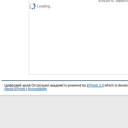
Кількість завант
Loading...
Цифровий архів Острозької академії is powered by
EPrints 3.4
which is devel
About EPrints
|
Accessibility