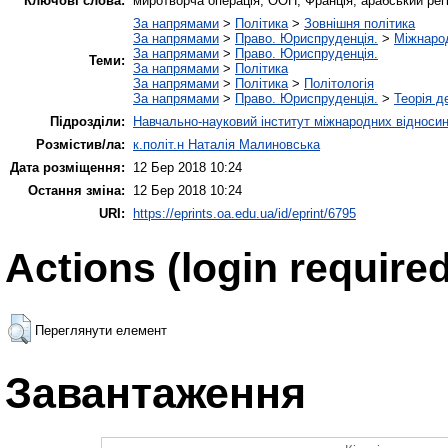
Ключові слова:
миротворча операція, ООН, Франція, арабський регіо
За напрямами
>
Політика
>
Зовнішня політика
За напрямами
>
Право. Юриспруденція.
>
Міжнаро
За напрямами
>
Право. Юриспруденція.
Теми:
За напрямами
>
Політика
За напрямами
>
Політика
>
Політологія
За напрямами
>
Право. Юриспруденція.
>
Теорія д
Підрозділи:
Навчально-науковий інститут міжнародних відносин
Розмістив/ла:
к.політ.н Наталія Малиновська
Дата розміщення:
12 Бер 2018 10:24
Остання зміна:
12 Бер 2018 10:24
URI:
https://eprints.oa.edu.ua/id/eprint/6795
Actions (login required
Переглянути елемент
Завантаження