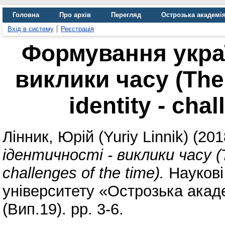
Головна
Про архів
Перегляд
Острозька академі
Вхід в систему
Реєстрація
Формування украї
виклики часу (The 
identity - cha
Лінник, Юрій (Yuriy Linnik)
(201
ідентичності - виклики часу (Th
challenges of the time).
Наукові
університету «Острозька акаде
(Вип.19). pp. 3-6.