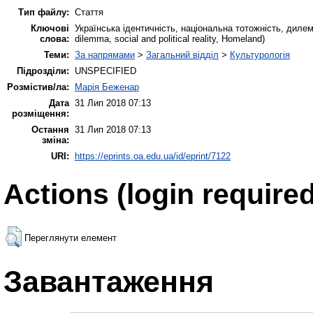
Тип файлу:
Стаття
Ключові
Українська ідентичність, національна тотожність, дилема, 
слова:
dilemma, social and political reality, Homeland)
Теми:
За напрямами
>
Загальний відділ
>
Культурологія
Підрозділи:
UNSPECIFIED
Розмістив/ла:
Марія Беженар
Дата
31 Лип 2018 07:13
розміщення:
Остання
31 Лип 2018 07:13
зміна:
URI:
https://eprints.oa.edu.ua/id/eprint/7122
Actions (login required
Переглянути елемент
Завантаження