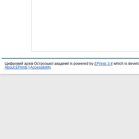
Цифровий архів Острозької академії is powered by
EPrints 3.4
which is devel
About EPrints
|
Accessibility