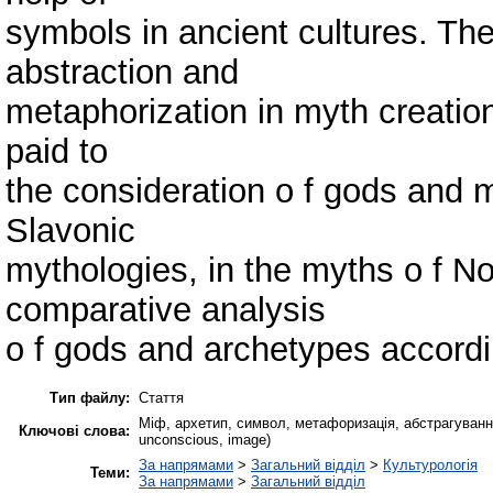
symbols in ancient cultures. The
abstraction and
metaphorization in myth creation
paid to
the consideration o f gods and m
Slavonic
mythologies, in the myths o f N
comparative analysis
o f gods and archetypes accordin
Тип файлу:
Стаття
Міф, архетип, символ, метафоризація, абстрагуван­ня,
Ключові слова:
unconscious, image)
За напрямами
>
Загальний відділ
>
Культурологія
Теми:
За напрямами
>
Загальний відділ