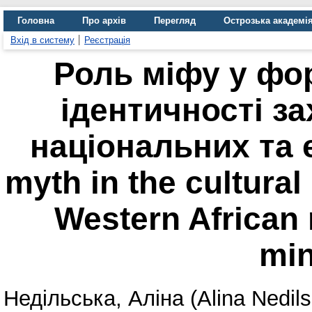
Головна
Про архів
Перегляд
Острозька академі
Вхід в систему
Реєстрація
Роль міфу у фо
ідентичності з
національних та 
myth in the cultural 
Western African 
min
Недільська, Аліна (Alina Nedils