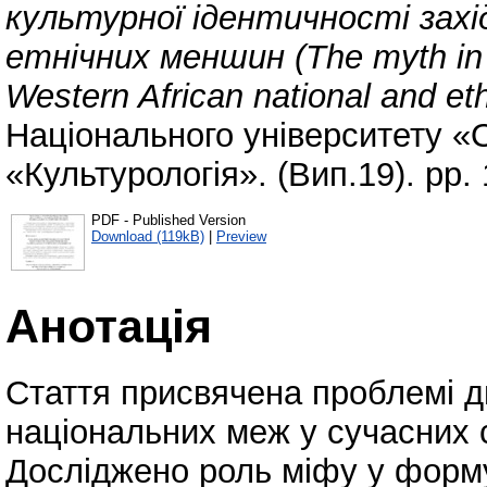
культурної ідентичності зах
етнічних меншин (The myth in th
Western African national and eth
Національного університету «
«Культурологія». (Вип.19). pp. 
PDF - Published Version
Download (119kB)
|
Preview
Анотація
Стаття присвячена проблемі ди
національних меж у сучасних 
Досліджено роль міфу у фор­му