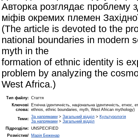
Авторка розглядає проблему з
міфів окремих племен Західно
(The article is devoted to the pr
national boundaries in modern soc
myth in the
formation of ethnic identity is e
problem by analyzing the cosmolo
West Africa.)
Тип файлу:
Стаття
Ключові
Етнічна ідентичність, національна ідентичність, ет­нос, ет
слова:
ethnos, ethnic boundaries, myth, West African mythology)
За напрямами
>
Загальний відділ
>
Культурологія
Теми:
За напрямами
>
Загальний відділ
Підрозділи:
UNSPECIFIED
Розмістив/
Марія Беженар