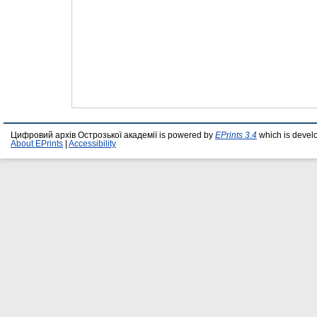
Цифровий архів Острозької академії is powered by
EPrints 3.4
which is devel
About EPrints
|
Accessibility