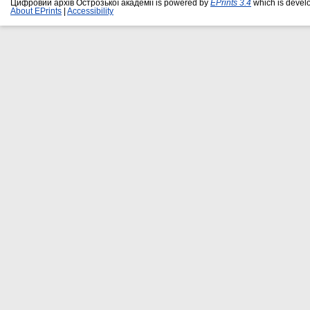
Цифровий архів Острозької академії is powered by
EPrints 3.4
which is devel
About EPrints
|
Accessibility