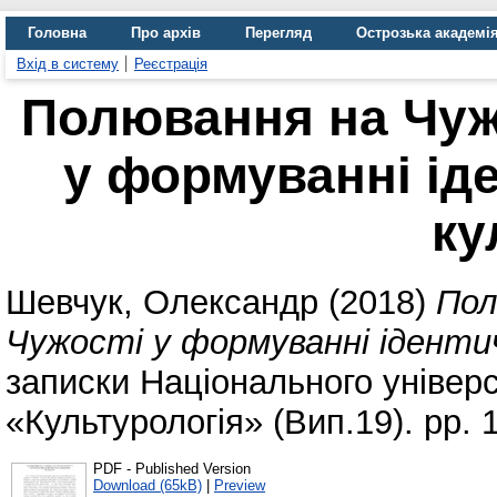
Головна
Про архів
Перегляд
Острозька академі
Вхід в систему
Реєстрація
Полювання на Чуж
у формуванні іде
ку
Шевчук, Олександр
(2018)
Пол
Чужості у формуванні ідентич
записки Національного універ
«Культурологія» (Вип.19). pp. 
PDF - Published Version
Download (65kB)
|
Preview