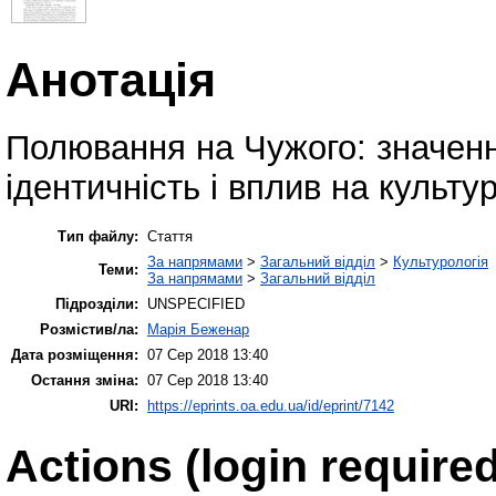
Анотація
Полювання на Чужого: значен
ідентичність і вплив на культу
Тип файлу:
Стаття
За напрямами
>
Загальний відділ
>
Культурологія
Теми:
За напрямами
>
Загальний відділ
Підрозділи:
UNSPECIFIED
Розмістив/ла:
Марія Беженар
Дата розміщення:
07 Сер 2018 13:40
Остання зміна:
07 Сер 2018 13:40
URI:
https://eprints.oa.edu.ua/id/eprint/7142
Actions (login required