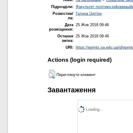
Підрозділи:
Факультет політико-інформацій
Розмістив/
Галина Цеп'юк
ла:
Дата
25 Жов 2018 09:46
розміщення:
Остання
25 Жов 2018 09:46
зміна:
URI:
https://eprints.oa.edu.ua/id/eprin
Actions (login required)
Переглянути елемент
Завантаження
Loading...