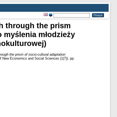
h through the prism
o myślenia młodzieży
nokulturowej)
ough the prism of socio-cultural adaptation
 of New Economics and Social Sciences (1(7)). pp.