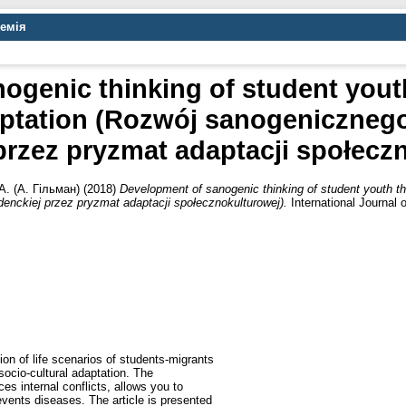
демія
ogenic thinking of student yout
daptation (Rozwój sanogeniczneg
przez pryzmat adaptacji społecz
A. (А. Гільман)
(2018)
Development of sanogenic thinking of student youth thr
nckiej przez pryzmat adaptacji społecznokulturowej).
International Journal
on of life scenarios of students-migrants
socio-cultural adaptation. The
es internal conflicts, allows you to
vents diseases. The article is presented