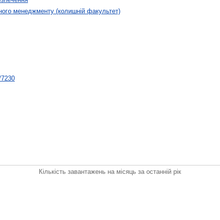
ного менеджменту (колишній факультет)
t/7230
Кількість завантажень на місяць за останній рік