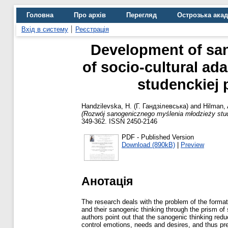
Головна
Про архів
Перегляд
Острозька ака
Вхід в систему
Реєстрація
Development of san
of socio-cultural a
studenckiej 
Handzilevska, H. (Г. Гандзілевська)
and
Hilman, 
(Rozwój sanogenicznego myślenia młodzieży stude
349-362. ISSN 2450-2146
PDF - Published Version
Download (890kB)
|
Preview
Анотація
The research deals with the problem of the formati
and their sanogenic thinking through the prism of 
authors point out that the sanogenic thinking reduc
control emotions, needs and desires, and thus pre