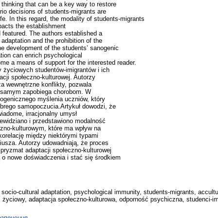
 thinking that can be a key way to restore
ario decisions of students-migrants are
ife. In this regard, the modality of students-migrants
pacts the establishment
d featured. The authors established a
 adaptation and the prohibition of the
the development of the students’ sanogenic
ation can enrich psychological
me a means of support for the interested reader.
 życiowych studentów-imigrantów i ich
ji społeczno-kulturowej. Autorzy
a wewnętrzne konflikty, pozwala
ym samym zapobiega chorobom. W
nogenicznego myślenia uczniów, który
rego samopoczucia.Artykuł dowodzi, że
iadome, irracjonalny umysł
zewidziano i przedstawiono modalność
czno-kulturowym, które ma wpływ na
i korelację między niektórymi typami
iusza. Autorzy udowadniają, że proces
pryzmat adaptacji społeczno-kulturowej
 o nowe doświadczenia i stać się środkiem
 socio-cultural adaptation, psychological immunity, students-migrants, accultur
życiowy, adaptacja społeczno-kulturowa, odporność psychiczna, studenci-imigr
езпечення