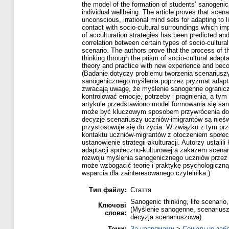
the model of the formation of students’ sanogenic
individual wellbeing. The article proves that scen
unconscious, irrational mind sets for adapting to l
contact with socio-cultural surroundings which im
of acculturation strategies has been predicted an
correlation between certain types of socio-cultural
scenario. The authors prove that the process of 
thinking through the prism of socio-cultural adapt
theory and practice with new experience and beco
(Badanie dotyczy problemu tworzenia scenariuszy
sanogenicznego myślenia poprzez pryzmat adaptac
zwracają uwagę, że myślenie sanogenne ogranicz
kontrolować emocje, potrzeby i pragnienia, a t
artykule przedstawiono model formowania się sa
może być kluczowym sposobem przywrócenia dob
decyzje scenariuszy uczniów-imigrantów są nieśw
przystosowuje się do życia. W związku z tym pr
kontaktu uczniów-migrantów z otoczeniem społe
ustanowienie strategii akulturacji. Autorzy ustalil
adaptacji społeczno-kulturowej a zakazem scenar
rozwoju myślenia sanogenicznego uczniów przez 
może wzbogacić teorię i praktykę psychologiczną
wsparcia dla zainteresowanego czytelnika.)
Тип файлу:
Стаття
Sanogenic thinking, life scenario,
Ключові
(Myślenie sanogenne, scenariusz 
слова:
decyzja scenariuszowa)
Теми:
За напрямами
>
Соціальне заб