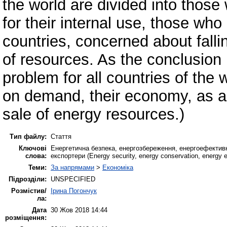
the world are divided into those
for their internal use, those wh
countries, concerned about falli
of resources. As the conclusion i
problem for all countries of the
on demand, their economy, as a 
sale of energy resources.)
Тип файлу:
Стаття
Ключові
Eнергетична безпека, енергозбереження, енергоефективніс
слова:
експортери (Energy security, energy conservation, energy effi
Теми:
За напрямами
>
Економіка
Підрозділи:
UNSPECIFIED
Розмістив/
Ірина Погончук
ла:
Дата
30 Жов 2018 14:44
розміщення: