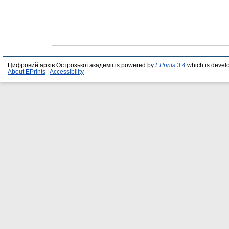
Цифровий архів Острозької академії is powered by
EPrints 3.4
which is devel
About EPrints
|
Accessibility