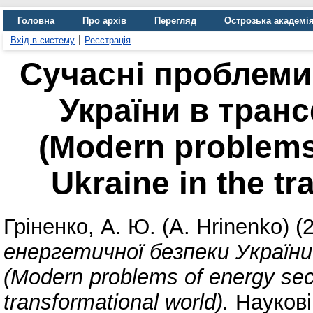
Головна
Про архів
Перегляд
Острозька академі
Вхід в систему
Реєстрація
Сучасні проблеми
України в тран
(Modern problems 
Ukraine in the tr
Гріненко, А. Ю. (A. Hrinenko)
(
енергетичної безпеки Україн
(Modern problems of energy secu
transformational world).
Наукові