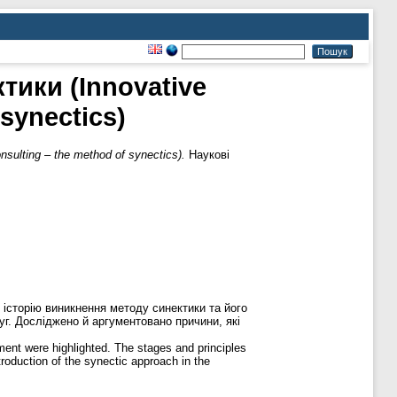
тики (Innovative
synectics)
ulting – the method of synectics).
Наукові
 історію виникнення методу синектики та його
г. Досліджено й аргументовано причини, які
ment were highlighted. The stages and principles
troduction of the synectic approach in the