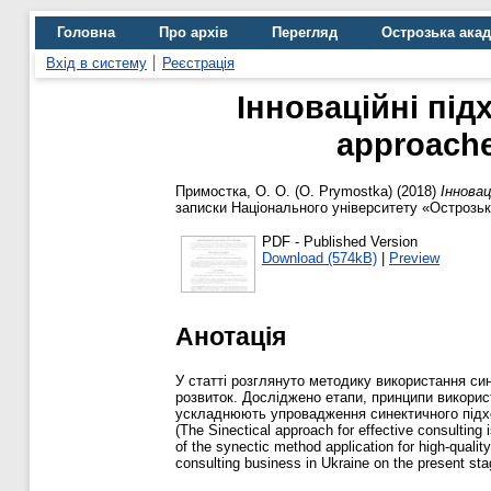
Головна
Про архів
Перегляд
Острозька ака
Вхід в систему
Реєстрація
Інноваційні під
approache
Примостка, O. O. (O. Prymostka)
(2018)
Інновац
записки Національного університету «Острозька
PDF - Published Version
Download (574kB)
|
Preview
Анотація
У статті розглянуто методику використання си
розвиток. Досліджено етапи, принципи викорис
ускладнюють упровадження синектичного підход
(The Sinectical approach for effective consulting
of the synectic method application for high-qualit
consulting business in Ukraine on the present st