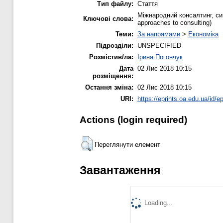
Тип файлу:
Стаття
Міжнародний консалтинг, сине
Ключові слова:
approaches to consulting)
Теми:
За напрямами
>
Економіка
Підрозділи:
UNSPECIFIED
Розмістив/ла:
Ірина Погончук
Дата
02 Лис 2018 10:15
розміщення:
Остання зміна:
02 Лис 2018 10:15
URI:
https://eprints.oa.edu.ua/id/e
Actions (login required)
Переглянути елемент
Завантаження
Loading...