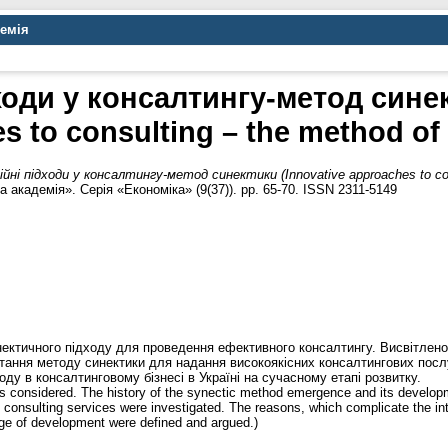
демія
ходи у консалтингу-метод синек
s to consulting – the method of 
ійні підходи у консалтингу-метод синектики (Innovative approaches to cons
 академія». Серія «Економіка» (9(37)). pp. 65-70. ISSN 2311-5149
нектичного підходу для проведення ефективного консалтингу. Висвітлено
тання методу синектики для надання високоякісних консалтингових послу
у в консалтинговому бізнесі в Україні на сучасному етапі розвитку.
 is considered. The history of the synectic method emergence and its develop
y consulting services were investigated. The reasons, which complicate the in
age of development were defined and argued.)