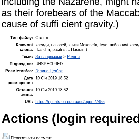
including the Nazarene, might ha
as their forebears of the Macca
cause of suffi cient gravity.)
Тип файлу:
Стаття
Ключові
хасиди, назорей, книги Макавеїв, Ісус, войовничі хасид
слова:
Hasidim, pacifi stic Hasidim)
Теми:
За напрямами
>
Релігія
Підрозділи:
UNSPECIFIED
Розмістив/ла:
Галина Цеп'юк
Дата
10 Січ 2019 18:52
розміщення:
Остання
10 Січ 2019 18:52
зміна:
URI:
https://eprints.oa.edu.ua/id/eprint/7455
Actions (login required
Переглянути елемент