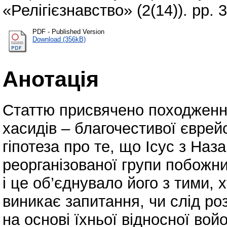
«Релігієзнавство» (2(14)). pp.
PDF - Published Version
Download (356kB)
Анотація
Статтю присвячено походженню
хасидів – благочестивої єврейс
гіпотеза про те, що Ісус з Наз
реорганізованої групи побожни
і це об’єднувало його з тими, 
виникає запитання, чи слід роз
на основі їхньої відносної войо