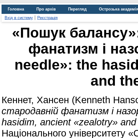
Головна
Про архів
Перегляд
Острозька академі
Вхід в систему
Реєстрація
«Пошук балансу»:
фанатизм і назо
needle»: the hasid
and th
Кеннет, Хансен (Kenneth Hans
стародавній фанатизм і назоре
hasidim, ancient «zealotry» and
Національного університету «