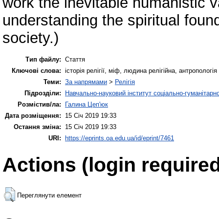
work the inevitable humanistic v
understanding the spiritual foun
society.)
Тип файлу:
Стаття
Ключові слова:
історія релігії, міф, людина релігійна, антропологія (h
Теми:
За напрямами
>
Релігія
Підрозділи:
Навчально-науковий інститут соціально-гуманітар
Розмістив/ла:
Галина Цеп'юк
Дата розміщення:
15 Січ 2019 19:33
Остання зміна:
15 Січ 2019 19:33
URI:
https://eprints.oa.edu.ua/id/eprint/7461
Actions (login required
Переглянути елемент