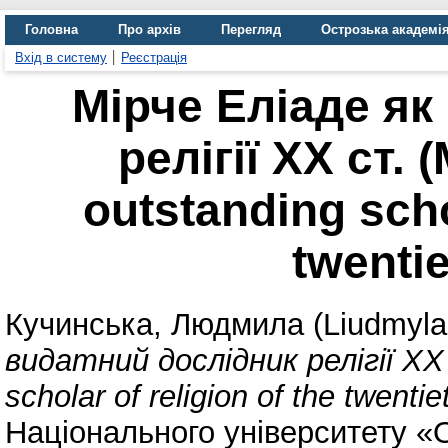
Головна
Про архів
Перегляд
Острозька академі
Вхід в систему
Реєстрація
Мірче Еліаде як
релігії ХХ ст. 
outstanding schol
twentie
Кучинська, Людмила (Liudmyla
видатний дослідник релігії ХХ 
scholar of religion of the twentie
Національного університету «