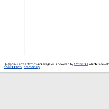
Цифровий архів Острозької академії is powered by
EPrints 3.4
which is devel
About EPrints
|
Accessibility