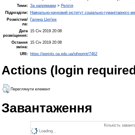
Теми:
За напрямами
>
Релігія
Підрозділи:
Навчально-науковий інститут соціально-гуманітарного 
Розмістив/
Галина Цеп'юк
ла:
Дата
15 Січ 2019 20:08
розміщення:
Остання
15 Січ 2019 20:08
зміна:
URI:
https://eprints.oa.edu.ua/id/eprint/7462
Actions (login required
Переглянути елемент
Завантаження
Кількість завант
Loading...