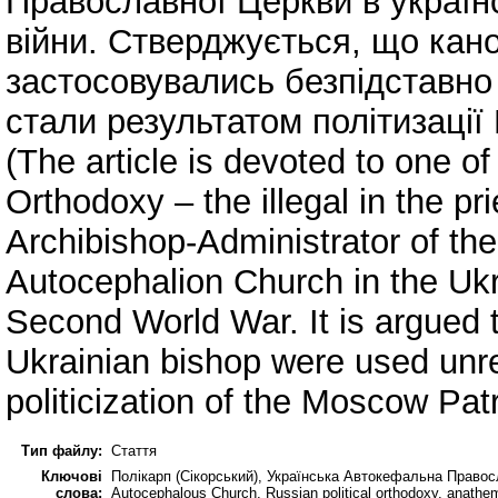
Православної Церкви в українс
війни. Стверджується, що канон
застосовувались безпідставно 
стали результатом політизації 
(The article is devoted to one of
Orthodoxy – the illegal in the pr
Archibishop-Administrator of the
Autocephalion Church in the Ukr
Second World War. It is argued 
Ukrainian bishop were used unr
politicization of the Moscow Patr
Тип файлу:
Стаття
Ключові
Полікарп (Сікорський), Українська Автокефальна Правосл
слова:
Autocephalous Church, Russian political orthodoxy, anathe