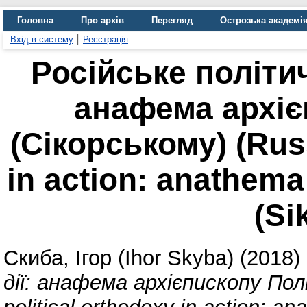
Головна
Про архів
Перегляд
Острозька академі
Вхід в систему
Реєстрація
Російське політич
анафема архіє
(Сікорському) (Russ
in action: anathema
(Si
Скиба, Ігор (Ihor Skyba)
(2018)
дії: анафема архієпископу Пол