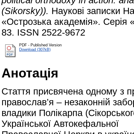
political orthodoxy in action: a
(Sikorsky)).
Наукові записки На
«Острозька академія». Серія «
83. ISSN 2522-9672
PDF - Published Version
Download (307kB)
Анотація
Стаття присвячена одному з пр
православ’я – незаконній забор
владики Полікарпа (Сікорськог
Української Автокефальної