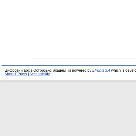
Цифровий архів Острозької академії is powered by
EPrints 3.4
which is devel
About EPrints
|
Accessibility