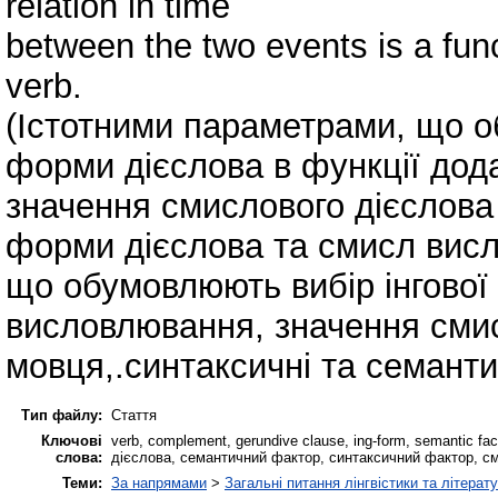
relation in time
between the two events is a func
verb.
(Істотними параметрами, що о
форми дієслова в функції дода
значення смислового дієслова 
форми дієслова та смисл висл
що обумовлюють вибір інгової 
висловлювання, значення смис
мовця,.синтаксичні та семанти
Тип файлу:
Стаття
Ключові
verb, complement, gerundive clause, ing-form, semantic fa
слова:
дієслова, семантичний фактор, синтаксичний фактор, с
Теми:
За напрямами
>
Загальні питання лінгвістики та літерат