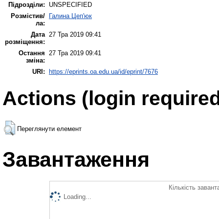
Підрозділи:
UNSPECIFIED
Розмістив/
Галина Цеп'юк
ла:
Дата
27 Тра 2019 09:41
розміщення:
Остання
27 Тра 2019 09:41
зміна:
URI:
https://eprints.oa.edu.ua/id/eprint/7676
Actions (login required
Переглянути елемент
Завантаження
Кількість завант
Loading...