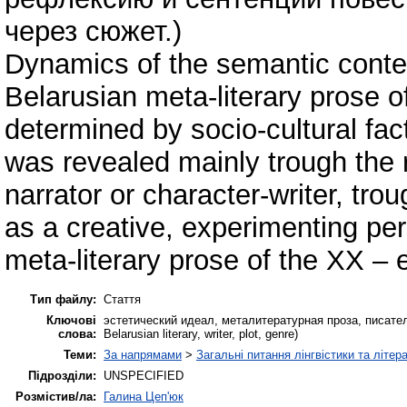
через сюжет.)
Dynamics of the semantic content
Belarusian meta-literary prose 
determined by socio-cultural fact
was revealed mainly trough the r
narrator or character-writer, trou
as a creative, experimenting per
meta-literary prose of the XX – 
Тип файлу:
Стаття
Ключові
эстетический идеал, металитературная проза, писатель,
слова:
Belarusian literary, writer, plot, genre)
Теми:
За напрямами
>
Загальні питання лінгвістики та літер
Підрозділи:
UNSPECIFIED
Розмістив/ла:
Галина Цеп'юк