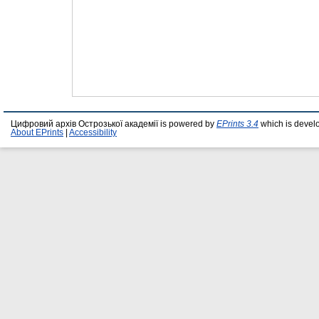
Цифровий архів Острозької академії is powered by
EPrints 3.4
which is devel
About EPrints
|
Accessibility