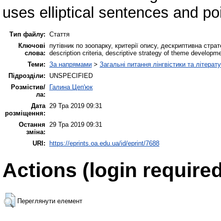
uses elliptical sentences and poi
Тип файлу:
Стаття
Ключові
путівник по зоопарку, критерії опису, дескриптивна страт
слова:
description criteria, descriptive strategy of theme developm
Теми:
За напрямами
>
Загальні питання лінгвістики та літерат
Підрозділи:
UNSPECIFIED
Розмістив/
Галина Цеп'юк
ла:
Дата
29 Тра 2019 09:31
розміщення:
Остання
29 Тра 2019 09:31
зміна:
URI:
https://eprints.oa.edu.ua/id/eprint/7688
Actions (login required
Переглянути елемент