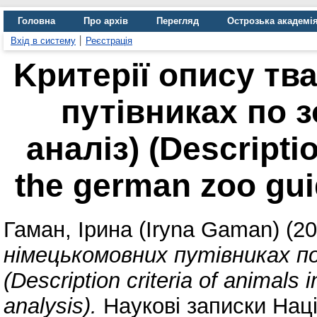
Головна
Про архів
Перегляд
Острозька академі
Вхід в систему
Реєстрація
Kритерії опису тв
путівниках по з
аналіз) (Descriptio
the german zoo gui
Гаман, Ірина (Iryna Gaman)
(20
німецькомовних путівниках по 
(Description criteria of animals
analysis).
Наукові записки Нац