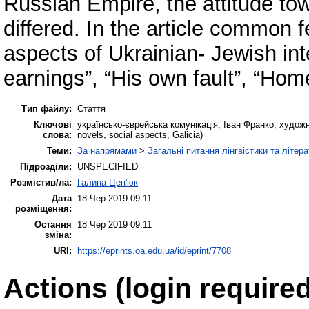
Russian Empire, the attitude tow
differed. In the article common fe
aspects of Ukrainian- Jewish int
earnings”, “His own fault”, “Hom
Тип файлу:
Стаття
Ключові
українсько-єврейська комунікація, Іван Франко, художн
слова:
novels, social aspects, Galicia)
Теми:
За напрямами
>
Загальні питання лінгвістики та літер
Підрозділи:
UNSPECIFIED
Розмістив/ла:
Галина Цеп'юк
Дата
18 Чер 2019 09:11
розміщення:
Остання
18 Чер 2019 09:11
зміна:
URI:
https://eprints.oa.edu.ua/id/eprint/7708
Actions (login required