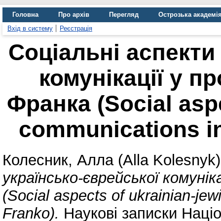
Головна
Про архів
Перегляд
Острозька академі
Вхід в систему
Реєстрація
Cоціальні аспекти
комунікації у п
Франка (Social aspe
communications in
Колесник, Алла (Alla Kolesnyk)
українсько-єврейської комунік
(Social aspects of ukrainian-je
Franko).
Наукові записки Націо