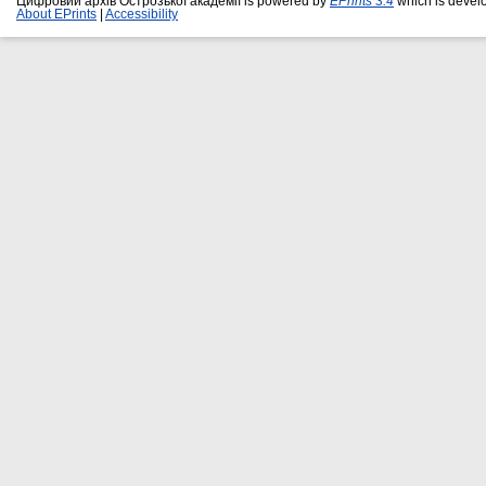
Цифровий архів Острозької академії is powered by
EPrints 3.4
which is devel
About EPrints
|
Accessibility