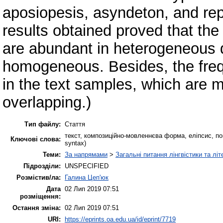
aposiopesis, asyndeton, and rep
results obtained proved that the
are abundant in heterogeneous d
homogeneous. Besides, the freq
in the text samples, which are m
overlapping.)
Тип файлу:
Стаття
текст, композиційно-мовленнєва форма, еліпсис, повто
Ключові слова:
syntax)
Теми:
За напрямами
>
Загальні питання лінгвістики та лі
Підрозділи:
UNSPECIFIED
Розмістив/ла:
Галина Цеп'юк
Дата
02 Лип 2019 07:51
розміщення:
Остання зміна:
02 Лип 2019 07:51
URI:
https://eprints.oa.edu.ua/id/eprint/7719