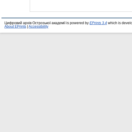
Цифровий архів Острозької академії is powered by
EPrints 3.4
which is devel
About EPrints
|
Accessibility