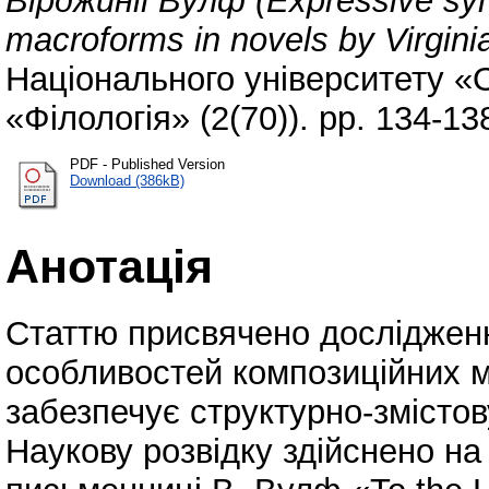
Вірджинії Вулф (Expressive synt
macroforms in novels by Virgini
Національного університету «
«Філологія» (2(70)). pp. 134-1
PDF - Published Version
Download (386kB)
Анотація
Статтю присвячено досліджен
особливостей композиційних м
забезпечує структурно-змістов
Наукову розвідку здійснено на 