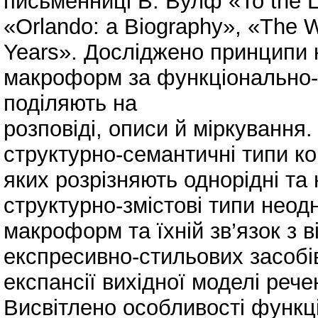
письменниці В. Вулф «To the L
«Orlando: a Biography», «The 
Years». Досліджено принципи 
макроформ за функціонально-с
поділяють на
розповіді, описи й міркування
структурно-семантичні типи к
яких розрізняють однорідні та
структурно-змістові типи неод
макроформ та їхній зв’язок з 
експресивно-стильових засобів
експансії вихідної моделі рече
Висвітлено особливості функц