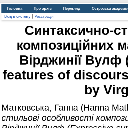
Головна
Про архів
Перегляд
Острозька академі
Вхід в систему
Реєстрація
Cинтаксично-ст
композиційних 
Вірджинії Вулф (
features of discour
by Virg
Матковська, Ганна (Hanna Mat
стильові особливості композ